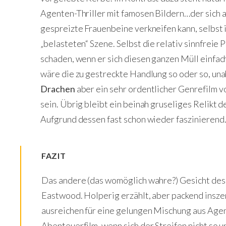
Agenten-Thriller mit famosen Bildern…der sich a
gespreizte Frauenbeine verkneifen kann, selbst i
„belasteten“ Szene. Selbst die relativ sinnfrei
schaden, wenn er sich diesen ganzen Müll einfac
wäre die zu gestreckte Handlung so oder so, un
Drachen
aber ein sehr ordentlicher Genrefilm v
sein. Übrig bleibt ein beinah gruseliges Relikt 
Aufgrund dessen fast schon wieder faszinierend.
FAZIT
Das andere (das womöglich wahre?) Gesicht des 
Eastwood. Holperig erzählt, aber packend inszen
ausreichen für eine gelungen Mischung aus Agen
Abenteuerfilm, wenn sich der Streifen nicht so