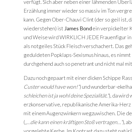
verfügt. Sich aber neben einer lähmenden Überl
Erzählung immer wieder so massiv im Ton vergre
kann. Gegen Ober-Chauvi Clint (der so geil ist, 
wiederstehen) ist
James Bond
ein verpickelter 
und Weise wird WIRKLICH JEDE Frauenfigur in 
als notgeiles Stück Fleisch verschachert. Das g
geduldeten Popklaps-Sexismus hinaus, es nimmt 
durchgehend auch so penetrant und nicht mal mit
Dazu noch gepaart mit einer dicken Schippe Rass
Custer would have won!“
) und wunderbar-ekelh
schleichen ist ja wohl deine Spezialität.“
), da wird 
erzkonservative, republikanische Amerika-Herz z
mit einem Augenzwinkern wegzuwischen. Die deu
(
„…die kann einen kräftigen Stoß vertragen…“
), a
vorgelebte Kerbe. Im Kontrast dazu steht natürli