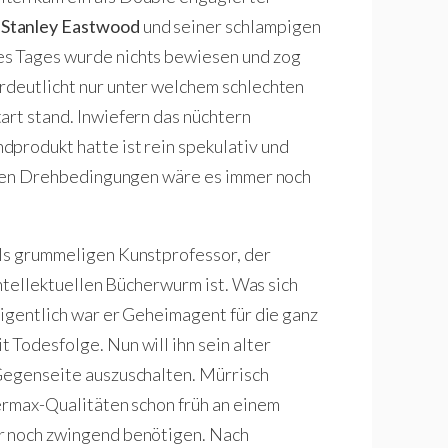
 Stanley Eastwood
und seiner schlampigen
es Tages wurde nichts bewiesen und zog
rdeutlicht nur unter welchem schlechten
art stand. Inwiefern das nüchtern
produkt hatte ist rein spekulativ und
ealen Drehbedingungen wäre es immer noch
 als grummeligen Kunstprofessor, der
 intellektuellen Bücherwurm ist. Was sich
eigentlich war er Geheimagent für die ganz
 Todesfolge. Nun will ihn sein alter
 Gegenseite auszuschalten. Mürrisch
termax-Qualitäten schon früh an einem
er noch zwingend benötigen. Nach