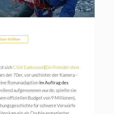
User-Kritiken
bt sich
Clint Eastwood
(
Ein Fremder ohne
ars der 70er, vor und hinter der Kamera –
seine Romanadaption
Im Auftrag des
wollend aufgenommen wurde, spielte sie
inem offiziellen Budget von 9 Millionen),
tehungsgeschichte für schwere Vorwürfe
iten kam ein als Double engagierter