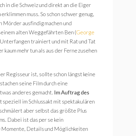
h in die Schweiz und direkt an die Eiger
n erklimmen muss. So schon schwer genug,
en Mörder ausfindig machen und
 seinem alten Weggefährten Ben (
George
te Unterfangen trainiert und mit Rat und Tat
 er kaum mehr tun als aus der Ferne zusehen
 Regisseur ist, sollte schon längst keine
stachen seine Film durch eine
 etwas anderes gemacht.
Im Auftrag des
 speziell im Schlussakt mit spektakulären
 schmälert aber selbst das größte Plus
s. Dabei ist das per se kein
de Momente, Details und Möglichkeiten