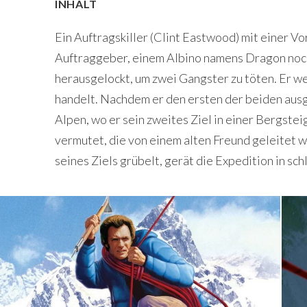
INHALT
Ein Auftragskiller (Clint Eastwood) mit einer V
Auftraggeber, einem Albino namens Dragon noc
herausgelockt, um zwei Gangster zu töten. Er we
handelt. Nachdem er den ersten der beiden ausges
Alpen, wo er sein zweites Ziel in einer Bergst
vermutet, die von einem alten Freund geleitet w
seines Ziels grübelt, gerät die Expedition in sch