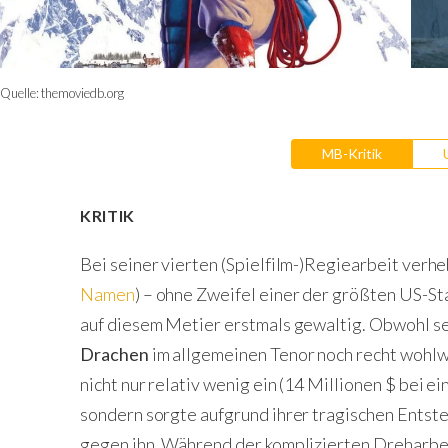
Quelle:
themoviedb.org
MB-Kritik
KRITIK
Bei seiner vierten (Spielfilm-)Regiearbeit verhe
Namen
) – ohne Zweifel einer der größten US-St
auf diesem Metier erstmals gewaltig. Obwohl 
Drachen
im allgemeinen Tenor noch recht wohl
nicht nur relativ wenig ein (14 Millionen $ bei e
sondern sorgte aufgrund ihrer tragischen Ents
gegen ihn. Während der komplizierten Dreharbe