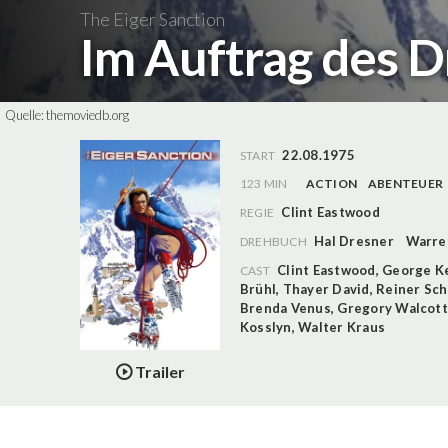
The Eiger Sanction
Im Auftrag des 
Quelle:
themoviedb.org
22.08.1975
START
123 MIN
ACTION
ABENTEUER
Clint Eastwood
REGIE
Hal Dresner
Warre
DREHBUCH
Clint Eastwood
,
George K
CAST
Brühl
,
Thayer David
,
Reiner Sc
Brenda Venus
,
Gregory Walcott
Kosslyn
,
Walter Kraus
Trailer