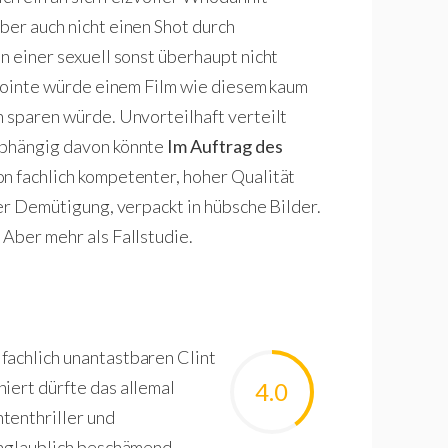
ber auch nicht einen Shot durch
n einer sexuell sonst überhaupt nicht
e Pointe würde einem Film wie diesem kaum
h sparen würde. Unvorteilhaft verteilt
abhängig davon könnte
Im Auftrag des
on fachlich kompetenter, hoher Qualität
der Demütigung, verpackt in hübsche Bilder.
 Aber mehr als Fallstudie.
fachlich unantastbaren Clint
iert dürfte das allemal
4.0
tenthriller und
 unglaublich beschämend