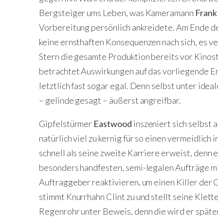
Bergsteiger ums Leben, was Kameramann
Frank
Vorbereitung persönlich ankreidete. Am Ende d
keine ernsthaften Konsequenzen nach sich, es ve
Stern die gesamte Produktion bereits vor Kinost
betrachtet Auswirkungen auf das vorliegende End
letztlich fast sogar egal. Denn selbst unter id
– gelinde gesagt – äußerst angreifbar.
Gipfelstürmer
Eastwood
inszeniert sich selbst
natürlich viel zu kernig für so einen vermeidlich
schnell als seine zweite Karriere erweist, denn 
besonders handfesten, semi-legalen Aufträge mit
Auftraggeber reaktivieren, um einen Killer der
stimmt Knurrhahn Clint zu und stellt seine Klet
Regenrohr unter Beweis, denn die wird er spät