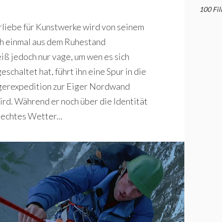
100 Fi
orliebe für Kunstwerke wird von seinem
h einmal aus dem Ruhestand
iß jedoch nur vage, um wen es sich
chaltet hat, führt ihn eine Spur in die
eigerexpedition zur Eiger Nordwand
ird. Während er noch über die Identität
lechtes Wetter...