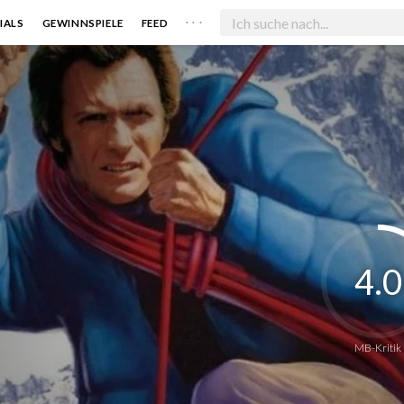
. . .
IALS
GEWINNSPIELE
FEED
4.0
MB-Kritik