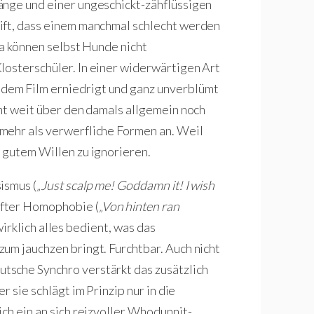
änge und einer ungeschickt-zähflüssigen
ift, dass einem manchmal schlecht werden
da können selbst Hunde nicht
Klosterschüler. In einer widerwärtigen Art
dem Film erniedrigt und ganz unverblümt
eht weit über den damals allgemein noch
mehr als verwerfliche Formen an. Weil
 gutem Willen zu ignorieren.
ismus (
„Just scalp me! Goddamn it! I wish
after Homophobie (
„Von hinten ran
wirklich alles bedient, was das
um jauchzen bringt. Furchtbar. Auch nicht
tsche Synchro verstärkt das zusätzlich
ber sie schlägt im Prinzip nur in die
ch ein an sich reizvoller Whodunnit-