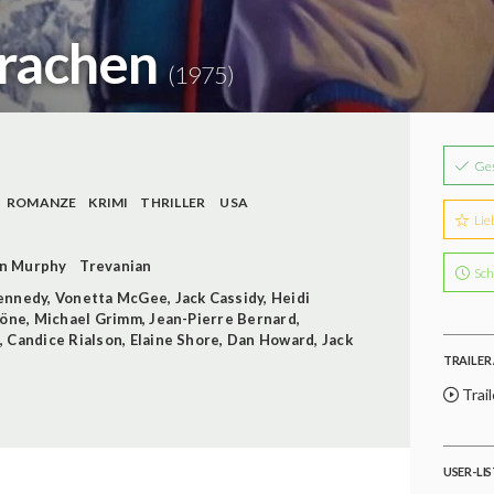
Drachen
(1975)
Ge
ROMANZE
KRIMI
THRILLER
USA
Lie
n Murphy
Trevanian
Sch
ennedy
,
Vonetta McGee
,
Jack Cassidy
,
Heidi
höne
,
Michael Grimm
,
Jean-Pierre Bernard
,
,
Candice Rialson
,
Elaine Shore
,
Dan Howard
,
Jack
TRAILER 
Trail
USER-LI