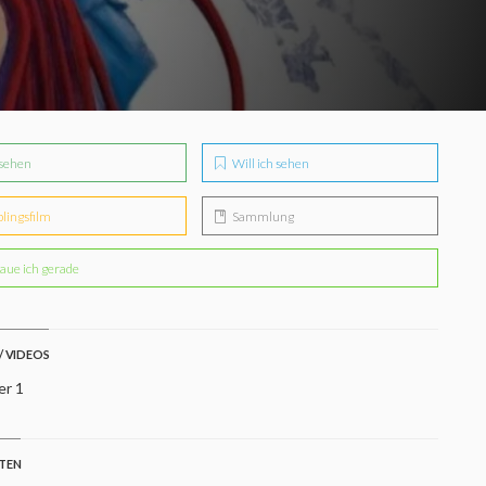
sehen
Will ich sehen
blingsfilm
Sammlung
aue ich gerade
/ VIDEOS
er 1
STEN