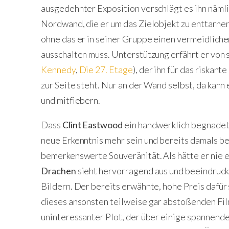
ausgedehnter Exposition verschlägt es ihn nämlic
Nordwand, die er um das Zielobjekt zu enttarne
ohne das er in seiner Gruppe einen vermeidlich
ausschalten muss. Unterstützung erfährt er von
Kennedy
,
Die 27. Etage
), der ihn für das riskan
zur Seite steht. Nur an der Wand selbst, da kann
und mitfiebern.
Dass
Clint Eastwood
ein handwerklich begnadeter
neue Erkenntnis mehr sein und bereits damals be
bemerkenswerte Souveränität. Als hätte er nie
Drachen
sieht hervorragend aus und beeindruckt
Bildern. Der bereits erwähnte, hohe Preis dafür
dieses ansonsten teilweise gar abstoßenden Film
uninteressanter Plot, der über einige spannen