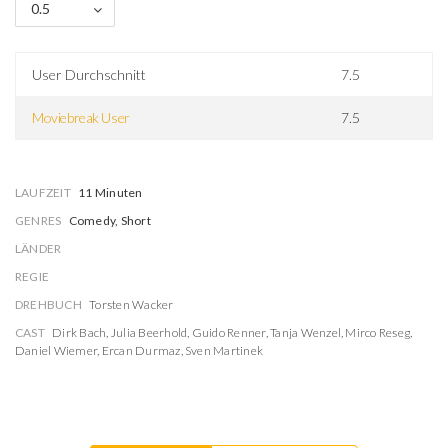
0.5
User Durchschnitt
7.5
Moviebreak User
7.5
LAUFZEIT
11 Minuten
GENRES
Comedy, Short
LÄNDER
REGIE
DREHBUCH
Torsten Wacker
CAST
Dirk Bach
,
Julia Beerhold
,
Guido Renner
,
Tanja Wenzel
,
Mirco Reseg
,
Daniel Wiemer
,
Ercan Durmaz
,
Sven Martinek