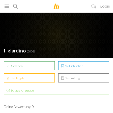
LOGIN
Il giardino
(2008)
Gesehen
Will ich sehen
Lieblingsfilm
Sammlung
Schaue ich gerade
Deine Bewertung: 0