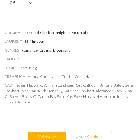
0.5
ORIGINAL TITEL
I'd Climb the Highest Mountain
LAUFZEIT
88 Minuten
GENRES
Romance, Drama, Biography
LÄNDER
REGIE
Henry King
DREHBUCH
Henry King
Lamar Trotti
Corra Harris
CAST
Susan Hayward
,
William Lundigan
,
Rory Calhoun
,
Barbara Bates
,
Gene
Lockhart
,
Lynn Bari
,
Ruth Donnelly
,
Kathleen Lockhart
,
Alexander Knox
,
Nina
G. Brown
,
Bobby C. Canup
,
Fay Fogg
,
Kay Fogg
,
Harvey Hester
,
Jean Inness
,
Edward Mundy
MB-Kritik
User-Kritiken