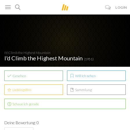
LOGIN
I'd Climb the Highest Mountain
I'd Climb the Highest Mountain
(1951)
Gesehen
Will ich sehen
Lieblingsfilm
Sammlung
Schaue ich gerade
Deine Bewertung: 0