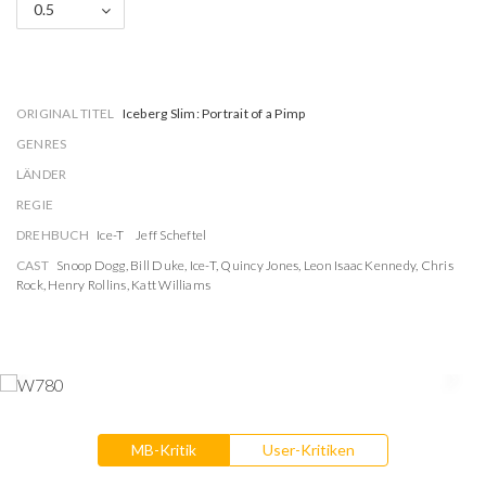
0.5
ORIGINAL TITEL
Iceberg Slim: Portrait of a Pimp
GENRES
LÄNDER
REGIE
DREHBUCH
Ice-T
Jeff Scheftel
CAST
Snoop Dogg
,
Bill Duke
,
Ice-T
,
Quincy Jones
,
Leon Isaac Kennedy
,
Chris
Rock
,
Henry Rollins
,
Katt Williams
MB-Kritik
User-Kritiken