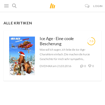
LOGIN
ALLE KRITIKEN
Ice Age - Eine coole
7.0
Bescherung
Was soll ich sagen, ich liebe die Ice-Age-
Charaktere einfach. Die machen die kurze
Geschichte für mich sehr sympathis...
DVDMAX am 21.03.2016
0
0