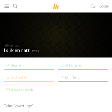
LOGIN
I slik en natt
I slik en natt
(1958)
Gesehen
Will ich sehen
Lieblingsfilm
Sammlung
Schaue ich gerade
Deine Bewertung: 0