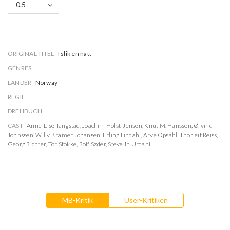
0.5
ORIGINAL TITEL
I slik en natt
GENRES
LÄNDER
Norway
REGIE
DREHBUCH
CAST
Anne-Lise Tangstad
,
Joachim Holst-Jensen
,
Knut M. Hansson
,
Øivind
Johnssen
,
Willy Kramer Johansen
,
Erling Lindahl
,
Arve Opsahl
,
Thorleif Reiss
,
Georg Richter
,
Tor Stokke
,
Rolf Søder
,
Stevelin Urdahl
MB-Kritik
User-Kritiken