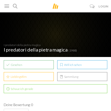
LOGIN
I predatori della pietra magica
I predatori della pietra magica
(1988)
Gesehen
Will ich sehen
Lieblingsfilm
Sammlung
Schaue ich gerade
Deine Bewertung: 0