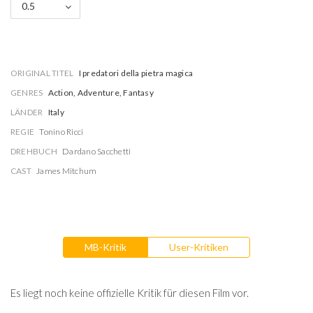
0.5
ORIGINAL TITEL
I predatori della pietra magica
GENRES
Action, Adventure, Fantasy
LÄNDER
Italy
REGIE
Tonino Ricci
DREHBUCH
Dardano Sacchetti
CAST
James Mitchum
MB-Kritik
User-Kritiken
Es liegt noch keine offizielle Kritik für diesen Film vor.