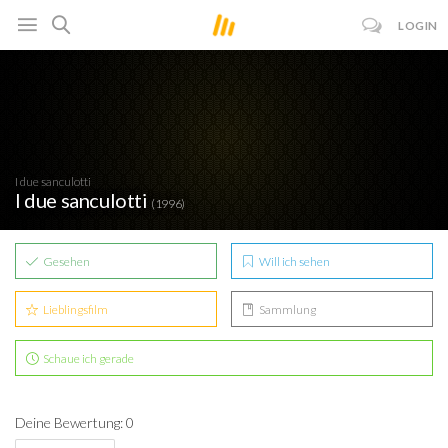
LOGIN
I due sanculotti
I due sanculotti
(1996)
Gesehen
Will ich sehen
Lieblingsfilm
Sammlung
Schaue ich gerade
Deine Bewertung: 0