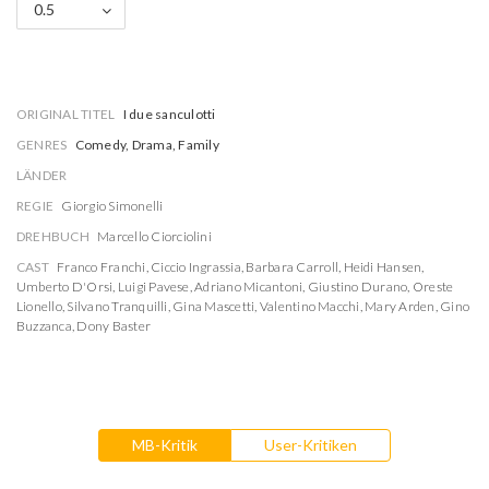
0.5
ORIGINAL TITEL
I due sanculotti
GENRES
Comedy, Drama, Family
LÄNDER
REGIE
Giorgio Simonelli
DREHBUCH
Marcello Ciorciolini
CAST
Franco Franchi
,
Ciccio Ingrassia
,
Barbara Carroll
,
Heidi Hansen
,
Umberto D'Orsi
,
Luigi Pavese
,
Adriano Micantoni
,
Giustino Durano
,
Oreste
Lionello
,
Silvano Tranquilli
,
Gina Mascetti
,
Valentino Macchi
,
Mary Arden
,
Gino
Buzzanca
,
Dony Baster
MB-Kritik
User-Kritiken