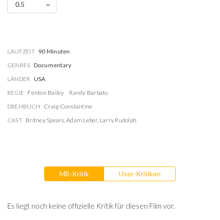
0.5
LAUFZEIT
90 Minuten
GENRES
Documentary
LÄNDER
USA
REGIE
Fenton Bailey
Randy Barbato
DREHBUCH
Craig Constantine
CAST
Britney Spears
,
Adam Leber
,
Larry Rudolph
MB-Kritik
User-Kritiken
Es liegt noch keine offizielle Kritik für diesen Film vor.