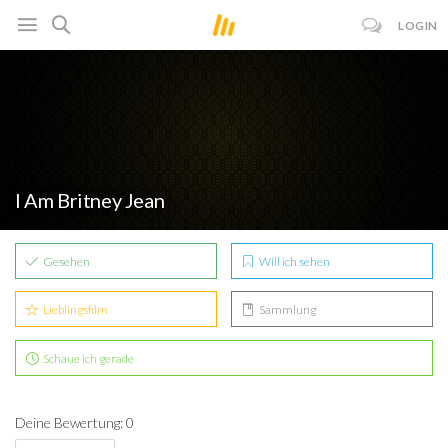
LOGIN
I Am Britney Jean
Gesehen
Will ich sehen
Lieblingsfilm
Sammlung
Schaue ich gerade
Deine Bewertung: 0