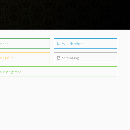
sehen
Will ich sehen
blingsfilm
Sammlung
aue ich gerade