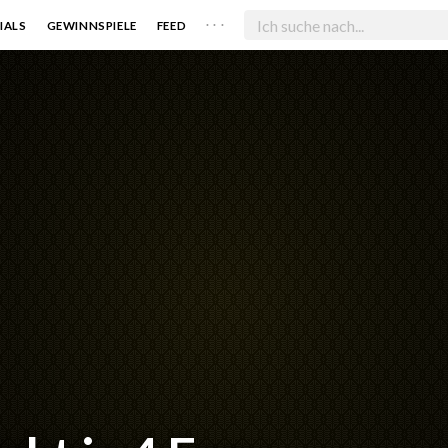
. . .
IALS
GEWINNSPIELE
FEED