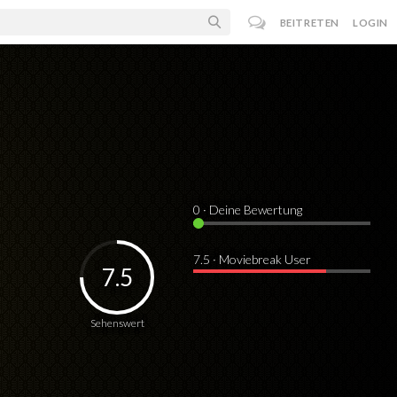
BEITRETEN
LOGIN
0
· Deine Bewertung
7.5 · Moviebreak User
7.5
Sehenswert