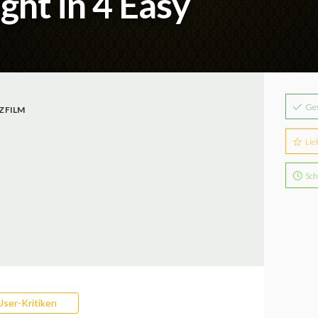
ht in 4 Easy
Ge
ZFILM
Lie
Sch
User-Kritiken