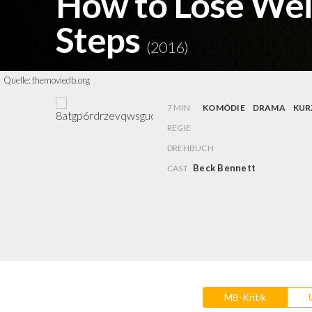
How to Lose Weig
Steps
(2016)
Quelle:
themoviedb.org
7 MIN
KOMÖDIE
DRAMA
KUR
REGIE
DREHBUCH
Beck Bennett
CAST
MB-Kritik