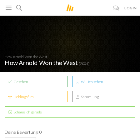
LOGIN
How Arnold Won the West
How Arnold Won the West
(2004)
Gesehen
Will ich sehen
Lieblingsfilm
Sammlung
Schaue ich gerade
Deine Bewertung: 0