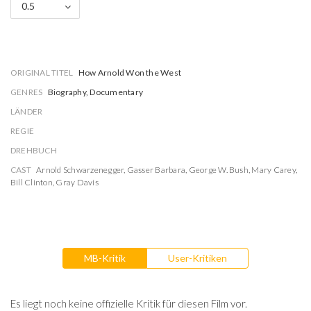
0.5
ORIGINAL TITEL
How Arnold Won the West
GENRES
Biography, Documentary
LÄNDER
REGIE
DREHBUCH
CAST
Arnold Schwarzenegger
,
Gasser Barbara
,
George W. Bush
,
Mary Carey
,
Bill Clinton
,
Gray Davis
MB-Kritik
User-Kritiken
Es liegt noch keine offizielle Kritik für diesen Film vor.