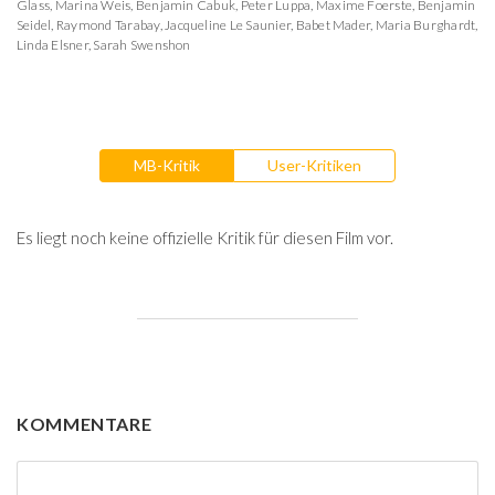
Glass
,
Marina Weis
,
Benjamin Cabuk
,
Peter Luppa
,
Maxime Foerste
,
Benjamin
Seidel
,
Raymond Tarabay
,
Jacqueline Le Saunier
,
Babet Mader
,
Maria Burghardt
,
Linda Elsner
,
Sarah Swenshon
MB-Kritik
User-Kritiken
Es liegt noch keine offizielle Kritik für diesen Film vor.
KOMMENTARE