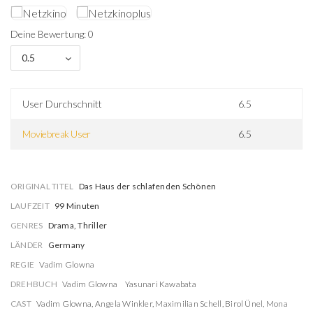
Deine Bewertung: 0
0.5
User Durchschnitt
6.5
Moviebreak User
6.5
ORIGINAL TITEL
Das Haus der schlafenden Schönen
LAUFZEIT
99 Minuten
GENRES
Drama, Thriller
LÄNDER
Germany
REGIE
Vadim Glowna
DREHBUCH
Vadim Glowna
Yasunari Kawabata
CAST
Vadim Glowna
,
Angela Winkler
,
Maximilian Schell
,
Birol Ünel
,
Mona