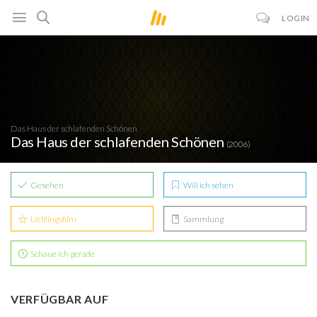
LOGIN
Das Haus der schlafenden Schönen
Das Haus der schlafenden Schönen
(2006)
Gesehen
Will ich sehen
Lieblingsfilm
Sammlung
Schaue ich gerade
VERFÜGBAR AUF