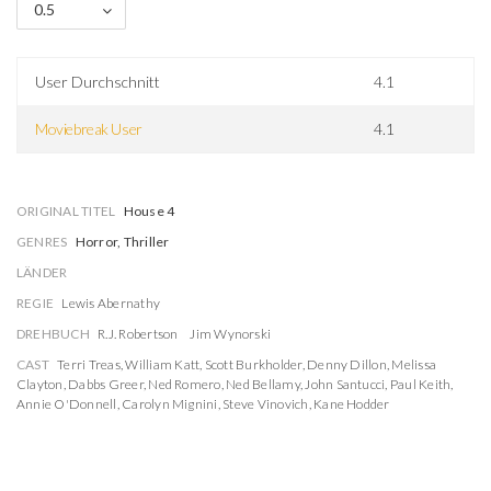
0.5
User Durchschnitt
4.1
Moviebreak User
4.1
ORIGINAL TITEL
House 4
GENRES
Horror, Thriller
LÄNDER
REGIE
Lewis Abernathy
DREHBUCH
R.J. Robertson
Jim Wynorski
CAST
Terri Treas
,
William Katt
,
Scott Burkholder
,
Denny Dillon
,
Melissa
Clayton
,
Dabbs Greer
,
Ned Romero
,
Ned Bellamy
,
John Santucci
,
Paul Keith
,
Annie O'Donnell
,
Carolyn Mignini
,
Steve Vinovich
,
Kane Hodder