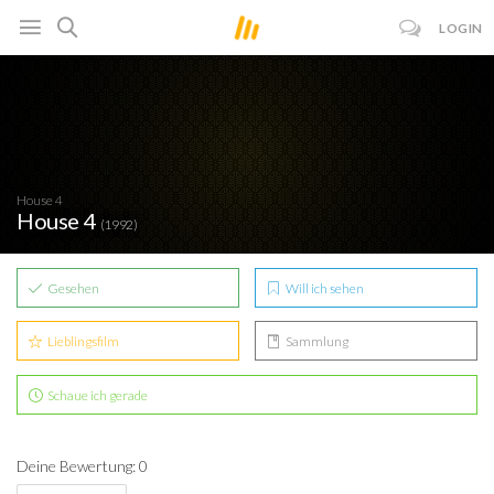
LOGIN
House 4
House 4
(1992)
Gesehen
Will ich sehen
Lieblingsfilm
Sammlung
Schaue ich gerade
Deine Bewertung: 0