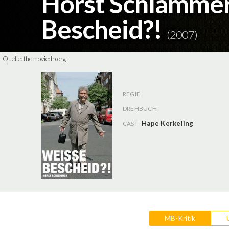
Horst Schlämmer
Bescheid?!
(2007)
Quelle:
themoviedb.org
REGIE
DREHBUCH
Hape Kerkeling
CAST
MB-Kritik