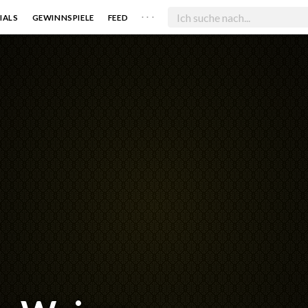
. . .
IALS
GEWINNSPIELE
FEED