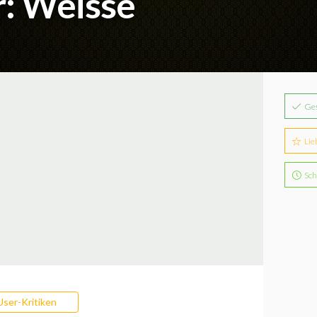
: Weisse
Ge
Lie
Sch
User-Kritiken