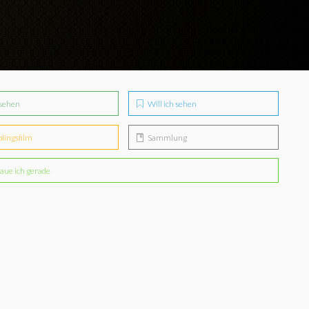
sehen
Will ich sehen
blingsfilm
Sammlung
aue ich gerade