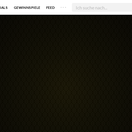
. . .
IALS
GEWINNSPIELE
FEED