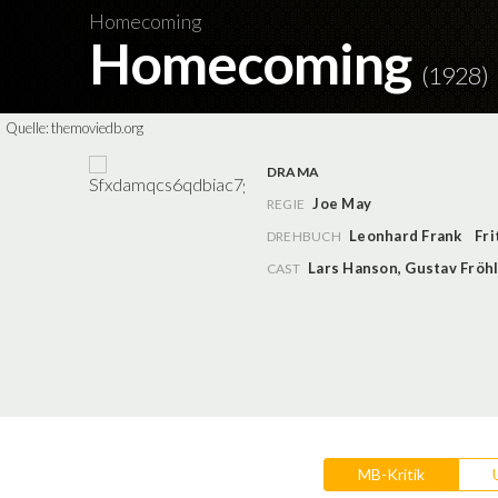
Homecoming
Homecoming
(1928)
Quelle:
themoviedb.org
DRAMA
Joe May
REGIE
Leonhard Frank
Fr
DREHBUCH
Lars Hanson
,
Gustav Fröhl
CAST
MB-Kritik