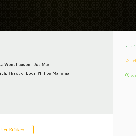
Ge
Lie
itz Wendhausen
Joe May
ich
,
Theodor Loos
,
Philipp Manning
Sch
User-Kritiken