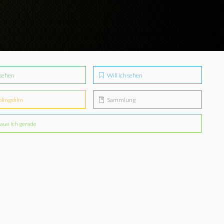
sehen
Will ich sehen
blingsfilm
Sammlung
aue ich gerade