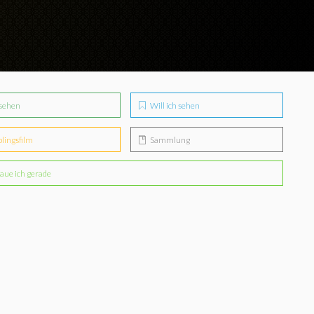
sehen
Will ich sehen
blingsfilm
Sammlung
aue ich gerade