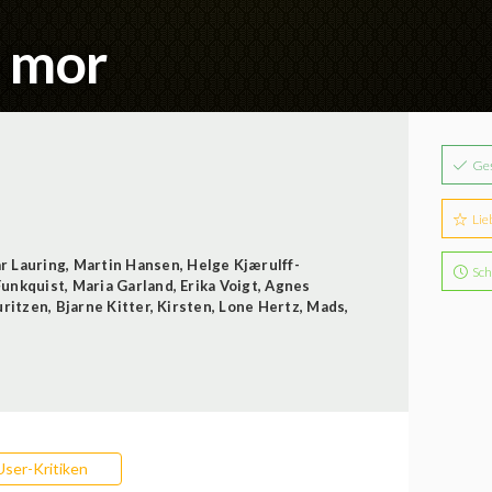
a mor
Ge
Lie
r Lauring
,
Martin Hansen
,
Helge Kjærulff-
Sch
Funkquist
,
Maria Garland
,
Erika Voigt
,
Agnes
uritzen
,
Bjarne Kitter
,
Kirsten
,
Lone Hertz
,
Mads
,
User-Kritiken