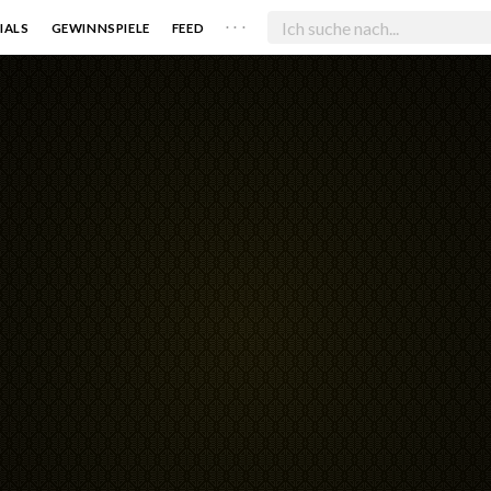
. . .
IALS
GEWINNSPIELE
FEED