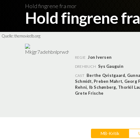
Hold fingrene fra mor
Hold fingrene fr
Quelle:
themoviedb.org
Jon Iversen
REGIE
Sys Gauguin
DREHBUCH
Berthe Qvistgaard
,
Gunna
CAST
Schmidt
,
Preben Mahrt
,
Georg 
Rehni
,
Ib Schønberg
,
Thorkil La
Grete Frische
MB-Kritik