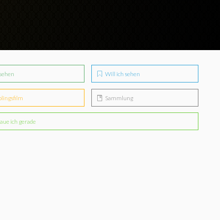
sehen
Will ich sehen
blingsfilm
Sammlung
aue ich gerade