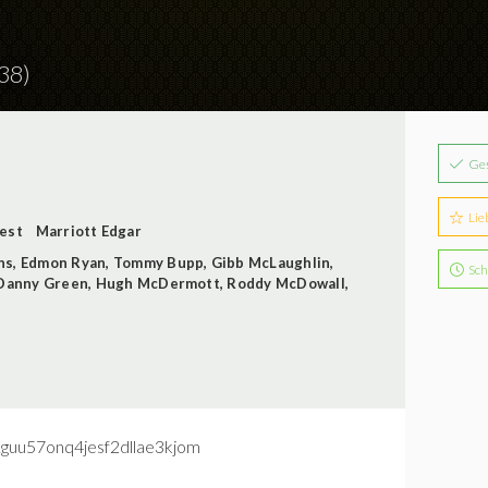
38)
Ge
Lie
est
Marriott Edgar
ns
,
Edmon Ryan
,
Tommy Bupp
,
Gibb McLaughlin
,
Sch
Danny Green
,
Hugh McDermott
,
Roddy McDowall
,