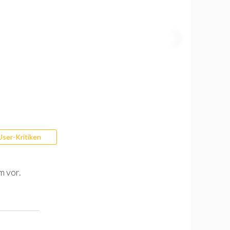
User-Kritiken
m vor.