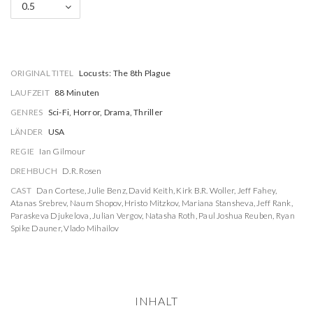
0.5
ORIGINAL TITEL
Locusts: The 8th Plague
LAUFZEIT
88 Minuten
GENRES
Sci-Fi, Horror, Drama, Thriller
LÄNDER
USA
REGIE
Ian Gilmour
DREHBUCH
D.R. Rosen
CAST
Dan Cortese
,
Julie Benz
,
David Keith
,
Kirk B.R. Woller
,
Jeff Fahey
,
Atanas Srebrev
,
Naum Shopov
,
Hristo Mitzkov
,
Mariana Stansheva
,
Jeff Rank
,
Paraskeva Djukelova
,
Julian Vergov
,
Natasha Roth
,
Paul Joshua Reuben
,
Ryan
Spike Dauner
,
Vlado Mihailov
INHALT