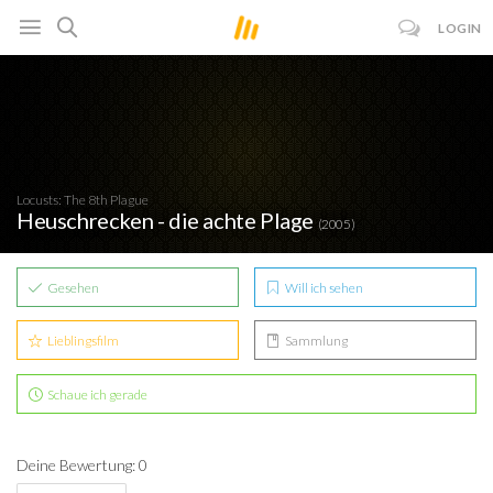
LOGIN
Locusts: The 8th Plague
Heuschrecken - die achte Plage
(2005)
Gesehen
Will ich sehen
Lieblingsfilm
Sammlung
Schaue ich gerade
Deine Bewertung: 0