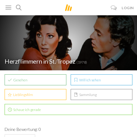
LOGIN
Herzflimmern in St. Tropez
(1978)
Gesehen
Will ich sehen
Lieblingsfilm
Sammlung
Schaue ich gerade
Deine Bewertung: 0