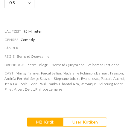
0.5
LAUFZEIT
95 Minuten
GENRES
Comedy
LÄNDER
REGIE
Bernard Queysanne
DREHBUCH
Pierre Pelegri
Bernard Queysanne
Valdemar Lestienne
CAST
Mimsy Farmer
,
Pascal Sellier
,
Madeleine Robinson
,
Bernard Fresson
,
Andréa Ferréol
,
Serge Sauvion
,
Stéphane Jobert
,
Eva Ionesco
,
Pascale Audret
,
Jean-Paul Solal
,
Jean-Paul Franky
,
Chantal Aba
,
Véronique Delbourg
,
Marie
Pillet
,
Albert Delpy
,
Philippe Lemaire
MB-Kritik
User-Kritiken