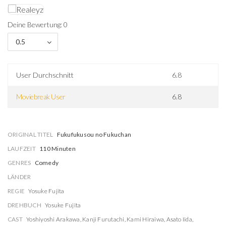
Deine Bewertung: 0
0.5
User Durchschnitt
6.8
Moviebreak User
6.8
ORIGINAL TITEL
Fukufukusou no Fukuchan
LAUFZEIT
110 Minuten
GENRES
Comedy
LÄNDER
REGIE
Yosuke Fujita
DREHBUCH
Yosuke Fujita
CAST
Yoshiyoshi Arakawa
,
Kanji Furutachi
,
Kami Hiraiwa
,
Asato Iida
,