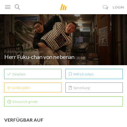
LOGIN
Fukufukusou no Fukuchan
Herr Fuku-chan von nebenan
(2014)
Gesehen
Will ich sehen
Lieblingsfilm
Sammlung
Schaue ich gerade
VERFÜGBAR AUF