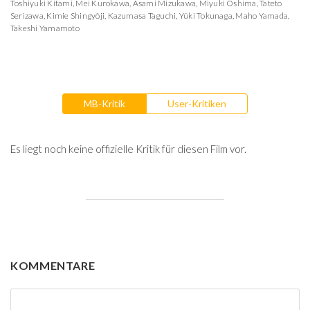
Toshiyuki Kitami
,
Mei Kurokawa
,
Asami Mizukawa
,
Miyuki Oshima
,
Tateto
Serizawa
,
Kimie Shingyôji
,
Kazumasa Taguchi
,
Yûki Tokunaga
,
Maho Yamada
,
Takeshi Yamamoto
MB-Kritik
User-Kritiken
Es liegt noch keine offizielle Kritik für diesen Film vor.
KOMMENTARE