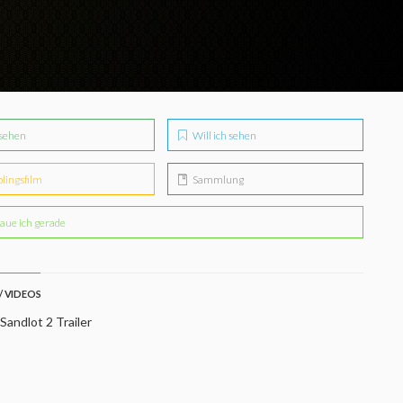
sehen
Will ich sehen
blingsfilm
Sammlung
aue ich gerade
/ VIDEOS
andlot 2 Trailer