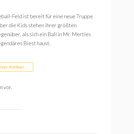
ball-Feld ist bereit für eine neue Truppe
er die Kids stehen ihrer größten
nüber, als sich ein Ball in Mr. Mertles
legendäres Biest haust.
User-Kritiken
m vor.