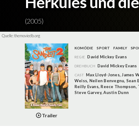
Herkules und die
(2005)
Quelle:
themoviedb.org
KOMÖDIE
SPORT
FAMILY
SPO
David Mickey Evans
REGIE
David Mickey Evans
DREHBUCH
Max Lloyd-Jones
,
James W
CAST
Weiss
,
Neilen Benvegnu
,
Sean 
Reilly Evans
,
Reece Thompson
,
Steve Garvey
,
Austin Dunn
Trailer