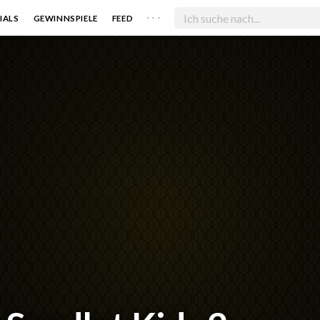
. . .
IALS
GEWINNSPIELE
FEED