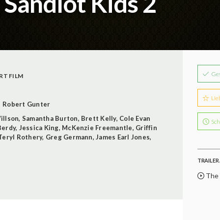
 Sandlot Kids 2
Ge
RT FILM
Lie
Robert Gunter
illson
,
Samantha Burton
,
Brett Kelly
,
Cole Evan
Sch
Berdy
,
Jessica King
,
McKenzie Freemantle
,
Griffin
Teryl Rothery
,
Greg Germann
,
James Earl Jones
,
TRAILER 
The S