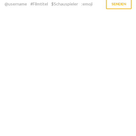
@username
#Filmtitel
$Schauspieler
:emoji