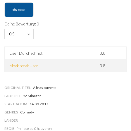
Deine Bewertung: 0
0.5
User Durchschnitt
3.8
Moviebreak User
3.8
ORIGINAL TITEL
À bras ouverts
LAUFZEIT
92 Minuten
STARTDATUM
14.09.2017
GENRES
Comedy
LÄNDER
REGIE
Philippe de Chauveron