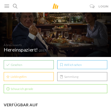
LOGIN
À bras ouverts
Hereinspaziert!
(2017)
Gesehen
Will ich sehen
Lieblingsfilm
Sammlung
Schaue ich gerade
VERFÜGBAR AUF