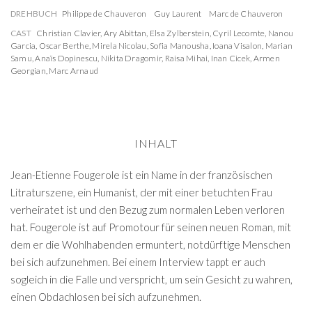
DREHBUCH
Philippe de Chauveron
Guy Laurent
Marc de Chauveron
CAST
Christian Clavier
,
Ary Abittan
,
Elsa Zylberstein
,
Cyril Lecomte
,
Nanou
Garcia
,
Oscar Berthe
,
Mirela Nicolau
,
Sofia Manousha
,
Ioana Visalon
,
Marian
Samu
,
Anaïs Dopinescu
,
Nikita Dragomir
,
Raisa Mihai
,
Inan Cicek
,
Armen
Georgian
,
Marc Arnaud
INHALT
Jean-Etienne Fougerole ist ein Name in der französischen
Litraturszene, ein Humanist, der mit einer betuchten Frau
verheiratet ist und den Bezug zum normalen Leben verloren
hat. Fougerole ist auf Promotour für seinen neuen Roman, mit
dem er die Wohlhabenden ermuntert, notdürftige Menschen
bei sich aufzunehmen. Bei einem Interview tappt er auch
sogleich in die Falle und verspricht, um sein Gesicht zu wahren,
einen Obdachlosen bei sich aufzunehmen.