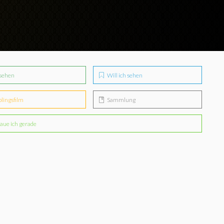
sehen
Will ich sehen
blingsfilm
Sammlung
aue ich gerade