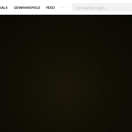
. . .
IALS
GEWINNSPIELE
FEED