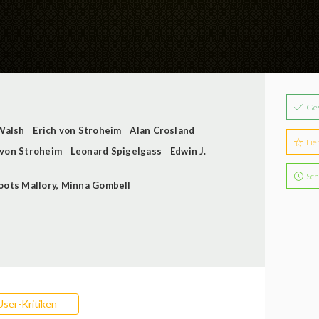
Ge
Walsh
Erich von Stroheim
Alan Crosland
Lie
 von Stroheim
Leonard Spigelgass
Edwin J.
Sch
oots Mallory
,
Minna Gombell
User-Kritiken