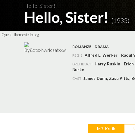
Hello, Sister!
Hello, Sister!
(1933)
Quelle:
themoviedb.org
ROMANZE
DRAMA
Alfred L. Werker
Raoul 
REGIE
Harry Ruskin
Erich
DREHBUCH
Burke
James Dunn
,
Zasu Pitts
,
B
CAST
MB-Kritik