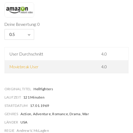
Deine Bewertung: 0
0.5
User Durchschnitt
4.0
Moviebreak User
4.0
ORIGINAL TITEL
Hellfighters
LAUFZEIT
121 Minuten
STARTDATUM
17.01.1969
GENRES
Action, Adventure, Romance, Drama, War
LÄNDER
USA
REGIE
Andrew V. McLaglen