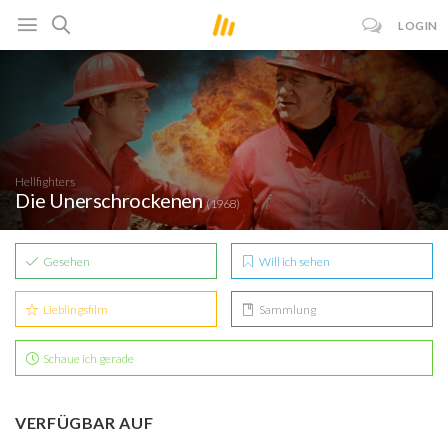
LOGIN
Hellfighters
Die Unerschrockenen
(1968)
Gesehen
Will ich sehen
Lieblingsfilm
Sammlung
Schaue ich gerade
VERFÜGBAR AUF