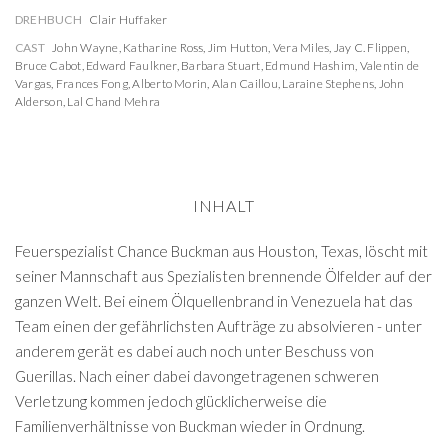
DREHBUCH
Clair Huffaker
CAST
John Wayne
,
Katharine Ross
,
Jim Hutton
,
Vera Miles
,
Jay C. Flippen
,
Bruce Cabot
,
Edward Faulkner
,
Barbara Stuart
,
Edmund Hashim
,
Valentin de
Vargas
,
Frances Fong
,
Alberto Morin
,
Alan Caillou
,
Laraine Stephens
,
John
Alderson
,
Lal Chand Mehra
INHALT
Feuerspezialist Chance Buckman aus Houston, Texas, löscht mit
seiner Mannschaft aus Spezialisten brennende Ölfelder auf der
ganzen Welt. Bei einem Ölquellenbrand in Venezuela hat das
Team einen der gefährlichsten Aufträge zu absolvieren - unter
anderem gerät es dabei auch noch unter Beschuss von
Guerillas. Nach einer dabei davongetragenen schweren
Verletzung kommen jedoch glücklicherweise die
Familienverhältnisse von Buckman wieder in Ordnung.