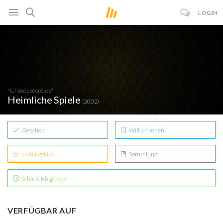
LOGIN
"Choses secrètes"
Heimliche Spiele
(2002)
Gesehen
Will ich sehen
Lieblingsfilm
Sammlung
Schaue ich gerade
VERFÜGBAR AUF