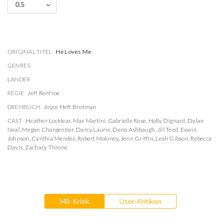
0.5
ORIGINAL TITEL
He Loves Me
GENRES
LÄNDER
REGIE
Jeff Renfroe
DREHBUCH
Joyce Heft Brotman
CAST
Heather Locklear
,
Max Martini
,
Gabrielle Rose
,
Holly Dignard
,
Dylan
Neal
,
Megan Charpentier
,
Darcy Laurie
,
Dena Ashbaugh
,
Jill Teed
,
Evans
Johnson
,
Cynthia Mendez
,
Robert Moloney
,
Jenn Griffin
,
Leah Gibson
,
Rebecca
Davis
,
Zachary Throne
MB-Kritik
User-Kritiken