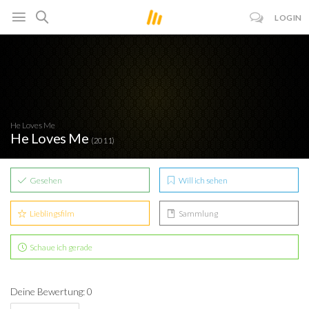
LOGIN
He Loves Me
He Loves Me
(2011)
Gesehen
Will ich sehen
Lieblingsfilm
Sammlung
Schaue ich gerade
Deine Bewertung: 0