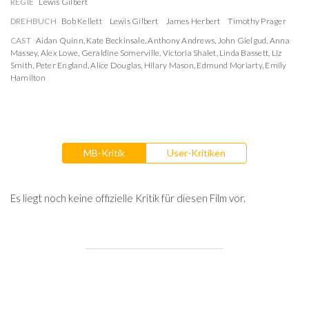
REGIE
Lewis Gilbert
DREHBUCH
Bob Kellett
Lewis Gilbert
James Herbert
Timothy Prager
CAST
Aidan Quinn
,
Kate Beckinsale
,
Anthony Andrews
,
John Gielgud
,
Anna
Massey
,
Alex Lowe
,
Geraldine Somerville
,
Victoria Shalet
,
Linda Bassett
,
Liz
Smith
,
Peter England
,
Alice Douglas
,
Hilary Mason
,
Edmund Moriarty
,
Emily
Hamilton
MB-Kritik
User-Kritiken
Es liegt noch keine offizielle Kritik für diesen Film vor.