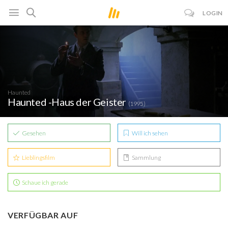
LOGIN
Haunted
Haunted -Haus der Geister
(1995)
Gesehen
Will ich sehen
Lieblingsfilm
Sammlung
Schaue ich gerade
VERFÜGBAR AUF