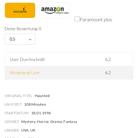
Deine Bewertung: 0
0.5
User Durchschnitt
6.2
Moviebreak User
6.2
ORIGINAL TITEL
Haunted
LAUFZEIT
108 Minuten
STARTDATUM
18.01.1996
GENRES
Mystery, Horror, Drama, Fantasy
LÄNDER
USA, UK