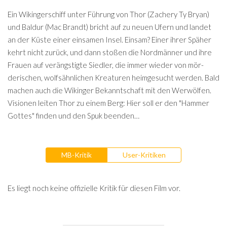
Ein Wikingerschiff unter Führung von Thor (Zachery Ty Bryan)
und Baldur (Mac Brandt) bricht auf zu neuen Ufern und landet
an der Küste einer einsamen Insel. Einsam? Einer ihrer Späher
kehrt nicht zurück, und dann stoßen die Nordmänner und ihre
Frauen auf verängstigte Siedler, die immer wieder von mör­
derischen, wolfsähnlichen Kreaturen heimgesucht werden. Bald
machen auch die Wikinger Bekanntschaft mit den Werwölfen.
Visionen leiten Thor zu einem Berg: Hier soll er den "Hammer
Gottes" finden und den Spuk beenden…
MB-Kritik
User-Kritiken
Es liegt noch keine offizielle Kritik für diesen Film vor.