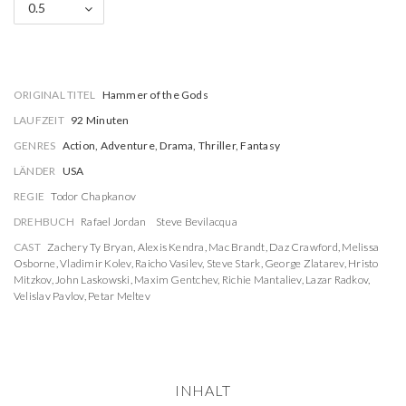
0.5
ORIGINAL TITEL
Hammer of the Gods
LAUFZEIT
92 Minuten
GENRES
Action, Adventure, Drama, Thriller, Fantasy
LÄNDER
USA
REGIE
Todor Chapkanov
DREHBUCH
Rafael Jordan
Steve Bevilacqua
CAST
Zachery Ty Bryan
,
Alexis Kendra
,
Mac Brandt
,
Daz Crawford
,
Melissa
Osborne
,
Vladimir Kolev
,
Raicho Vasilev
,
Steve Stark
,
George Zlatarev
,
Hristo
Mitzkov
,
John Laskowski
,
Maxim Gentchev
,
Richie Mantaliev
,
Lazar Radkov
,
Velislav Pavlov
,
Petar Meltev
INHALT