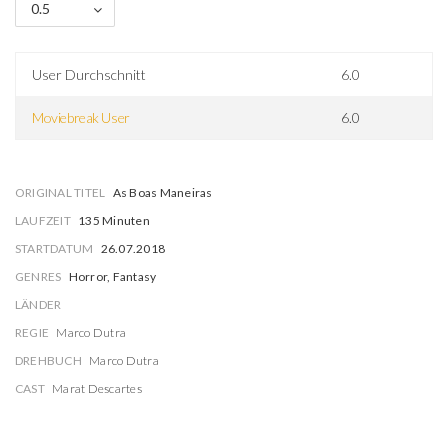
0.5
User Durchschnitt
6.0
Moviebreak User
6.0
ORIGINAL TITEL
As Boas Maneiras
LAUFZEIT
135 Minuten
STARTDATUM
26.07.2018
GENRES
Horror, Fantasy
LÄNDER
REGIE
Marco Dutra
DREHBUCH
Marco Dutra
CAST
Marat Descartes