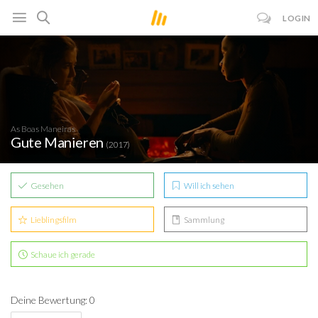
LOGIN
As Boas Maneiras
Gute Manieren
(2017)
Gesehen
Will ich sehen
Lieblingsfilm
Sammlung
Schaue ich gerade
Deine Bewertung: 0