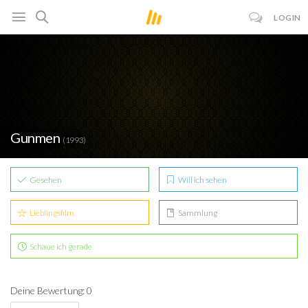
LOGIN
Gunmen
(1993)
Gesehen
Will ich sehen
Lieblingsfilm
Sammlung
Schaue ich gerade
Deine Bewertung: 0