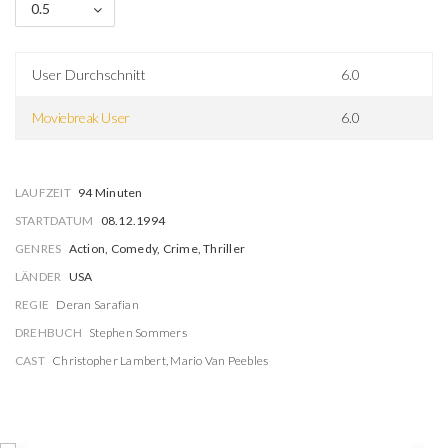
0.5
User Durchschnitt
6.0
Moviebreak User
6.0
LAUFZEIT
94 Minuten
STARTDATUM
08.12.1994
GENRES
Action, Comedy, Crime, Thriller
LÄNDER
USA
REGIE
Deran Sarafian
DREHBUCH
Stephen Sommers
CAST
Christopher Lambert
,
Mario Van Peebles