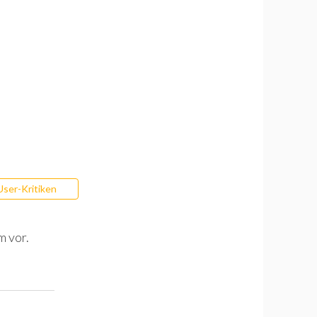
User-Kritiken
m vor.