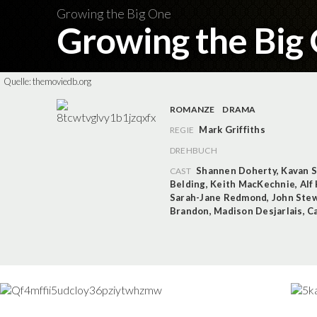
Growing the Big One
Growing the Big
Quelle:
themoviedb.org
ROMANZE
DRAMA
Mark Griffiths
REGIE
DREHBUCH
Shannen Doherty
,
Kavan 
CAST
Belding
,
Keith MacKechnie
,
Alf
Sarah-Jane Redmond
,
John Ste
Brandon
,
Madison Desjarlais
,
Ca