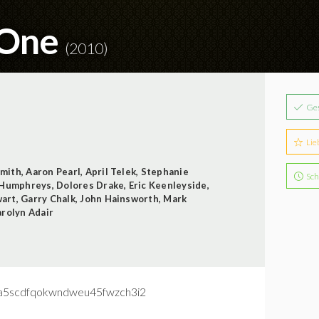
 One
(2010)
Ge
Lie
Smith
,
Aaron Pearl
,
April Telek
,
Stephanie
Sch
 Humphreys
,
Dolores Drake
,
Eric Keenleyside
,
wart
,
Garry Chalk
,
John Hainsworth
,
Mark
rolyn Adair