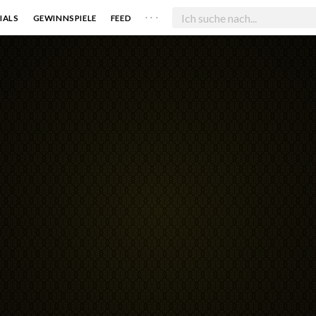
. . .
IALS
GEWINNSPIELE
FEED