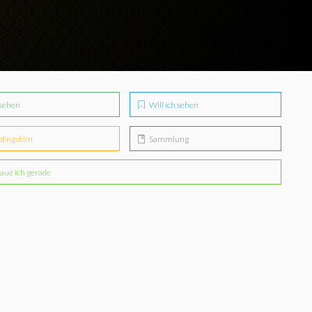
sehen
Will ich sehen
blingsfilm
Sammlung
aue ich gerade