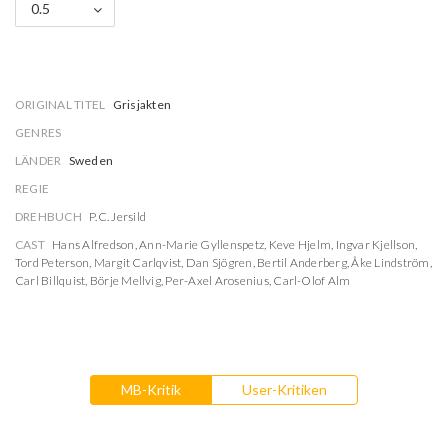
0.5
ORIGINAL TITEL
Grisjakten
GENRES
LÄNDER
Sweden
REGIE
DREHBUCH
P.C. Jersild
CAST
Hans Alfredson
,
Ann-Marie Gyllenspetz
,
Keve Hjelm
,
Ingvar Kjellson
,
Tord Peterson
,
Margit Carlqvist
,
Dan Sjögren
,
Bertil Anderberg
,
Åke Lindström
,
Carl Billquist
,
Börje Mellvig
,
Per-Axel Arosenius
,
Carl-Olof Alm
MB-Kritik
User-Kritiken