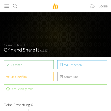
LOGIN
Grin and Share It
Grin and Share It
(1957)
Gesehen
Will ich sehen
Lieblingsfilm
Sammlung
Schaue ich gerade
Deine Bewertung: 0