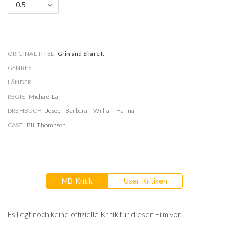
0.5
ORIGINAL TITEL
Grin and Share It
GENRES
LÄNDER
REGIE
Michael Lah
DREHBUCH
Joseph Barbera
William Hanna
CAST
Bill Thompson
MB-Kritik
User-Kritiken
Es liegt noch keine offizielle Kritik für diesen Film vor.