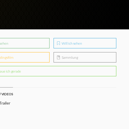
sehen
Will ich sehen
blingsfilm
Sammlung
aue ich gerade
/ VIDEOS
railer