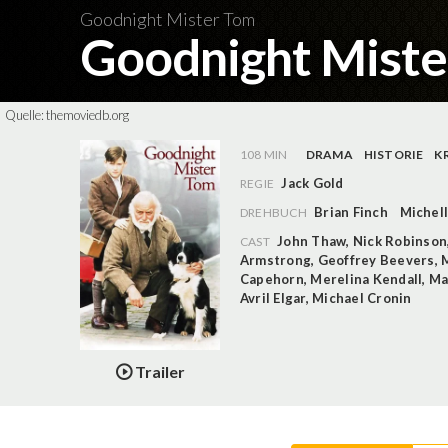
Goodnight Mister Tom
Goodnight Mist
Quelle:
themoviedb.org
108 MIN
DRAMA
HISTORIE
K
Jack Gold
REGIE
Brian Finch
Michel
DREHBUCH
John Thaw
,
Nick Robinson
CAST
Armstrong
,
Geoffrey Beevers
,
Capehorn
,
Merelina Kendall
,
Ma
Avril Elgar
,
Michael Cronin
Trailer