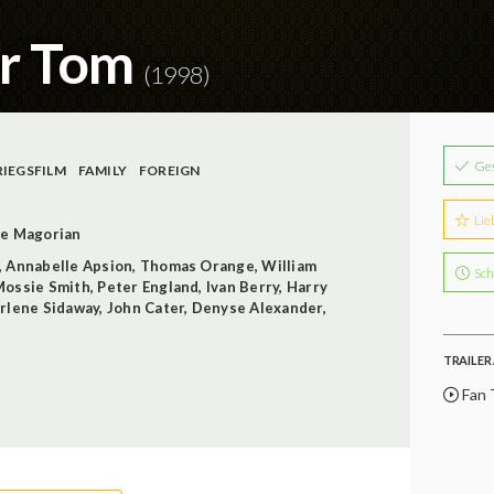
er Tom
(1998)
Ge
RIEGSFILM
FAMILY
FOREIGN
Lie
le Magorian
,
Annabelle Apsion
,
Thomas Orange
,
William
Sch
Mossie Smith
,
Peter England
,
Ivan Berry
,
Harry
rlene Sidaway
,
John Cater
,
Denyse Alexander
,
TRAILER 
Fan T