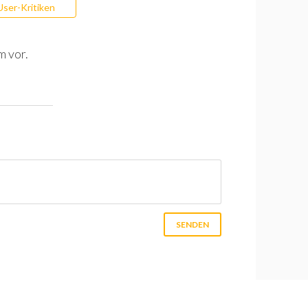
User-Kritiken
m vor.