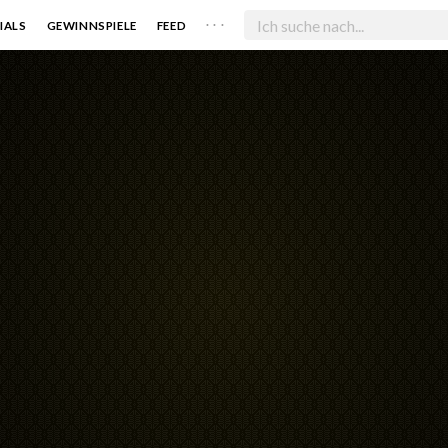
. . .
IALS
GEWINNSPIELE
FEED