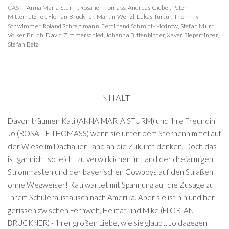
CAST
Anna Maria Sturm
,
Rosalie Thomass
,
Andreas Giebel
,
Peter
Mitterrutzner
,
Florian Brückner
,
Martin Wenzl
,
Lukas Turtur
,
Thommy
Schwimmer
,
Roland Schreglmann
,
Ferdinand Schmidt-Modrow
,
Stefan Murr
,
Volker Bruch
,
David Zimmerschied
,
Johanna Bittenbinder
,
Xaver Riepertinger
,
Stefan Betz
INHALT
Davon träumen Kati (ANNA MARIA STURM) und ihre Freundin
Jo (ROSALIE THOMASS) wenn sie unter dem Sternenhimmel auf
der Wiese im Dachauer Land an die Zukunft denken. Doch das
ist gar nicht so leicht zu verwirklichen im Land der dreiarmigen
Strommasten und der bayerischen Cowboys auf den Straßen
ohne Wegweiser! Kati wartet mit Spannung auf die Zusage zu
Ihrem Schüleraustausch nach Amerika. Aber sie ist hin und her
gerissen zwischen Fernweh, Heimat und Mike (FLORIAN
BRÜCKNER) - ihrer großen Liebe, wie sie glaubt. Jo dagegen