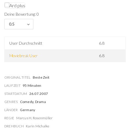
Deine Bewertung: 0
0.5
User Durchschnitt
6.8
Moviebreak User
6.8
ORIGINAL TITEL
Beste Zeit
LAUFZEIT
95 Minuten
STARTDATUM
26.07.2007
GENRES
Comedy, Drama
LÄNDER
Germany
REGIE
Marcus H. Rosenmüller
DREHBUCH
Karin Michalke