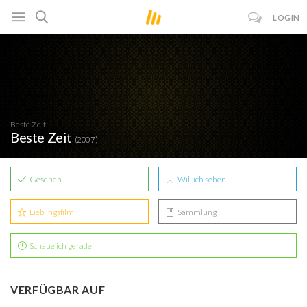
LOGIN
Beste Zeit
Beste Zeit
(2007)
Gesehen
Will ich sehen
Lieblingsfilm
Sammlung
Schaue ich gerade
VERFÜGBAR AUF