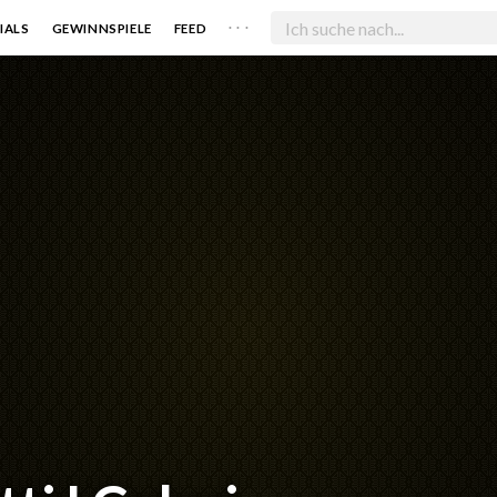
. . .
IALS
GEWINNSPIELE
FEED