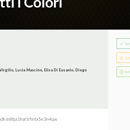
ti I Colori
Ge
Lie
Virgilio
,
Lucia Mascino
,
Elisa Di Eusanio
,
Diego
Sch