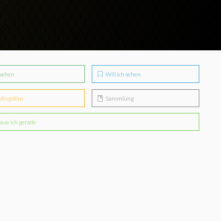
sehen
Will ich sehen
blingsfilm
Sammlung
aue ich gerade