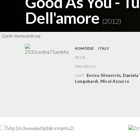
Good As You - Tut
Dell'amore
(2012)
Quelle:
themoviedb.org
KOMÖDIE
ITALY
REGIE
DREHBUCH
Enrico Silvestrin
,
Daniela 
CAST
Longobardi
,
Micol Azzurro