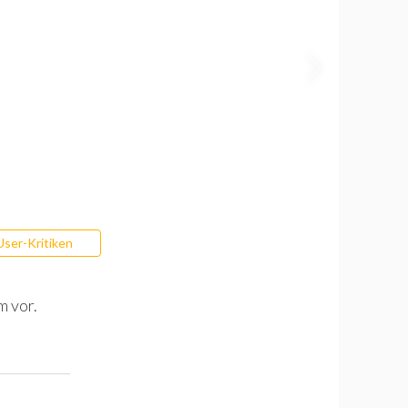
User-Kritiken
m vor.