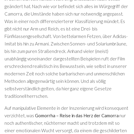
geändert hat. Nach wie vor befindet sich alles im Würgegriff der
Camorra, die Umstände haben sich nur notwendig angepasst.
Was in einer noch differenzierterer Klassifizierung mündet. Es
gibt nicht nur Arm und Reich, es ist eine Drei- bis
Fünfklassengesellschaft. Von bettelarmen Fetzen, über Adidas-
Imitat bis hin zu Armani. Zwischen Sonnen- und Solariumbräune,
bis hin zum puren Straßendreck. Anhand vieler (meist)
unabhängig voneinander dargestellten Beispielen ruft der Film
erschreckend realistisch ins Bewusstsein, wie selbst in unserer
modernen Zeit noch solche barbarischen und unmenschlichen
Methoden allgegenwärtig sein können. Und als völlig
selbstverständlich gelten, da hier ganz eigene Gesetze
traditionell herrschen.
Auf manipulative Elemente in der Inszenierung wird konsequent
verzichtet, was
Gomorrha – Reise in das Herz der Camorra
nur
noch authentischer, nüchterner macht und trotzdem mit so
einer emotionalen Wucht versorgt, da einem die geschilderten