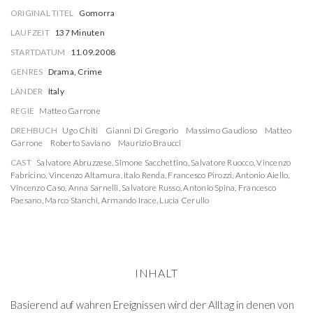
ORIGINAL TITEL
Gomorra
LAUFZEIT
137 Minuten
STARTDATUM
11.09.2008
GENRES
Drama, Crime
LÄNDER
Italy
REGIE
Matteo Garrone
DREHBUCH
Ugo Chiti
Gianni Di Gregorio
Massimo Gaudioso
Matteo
Garrone
Roberto Saviano
Maurizio Braucci
CAST
Salvatore Abruzzese
,
Simone Sacchettino
,
Salvatore Ruocco
,
Vincenzo
Fabricino
,
Vincenzo Altamura
,
Italo Renda
,
Francesco Pirozzi
,
Antonio Aiello
,
Vincenzo Caso
,
Anna Sarnelli
,
Salvatore Russo
,
Antonio Spina
,
Francesco
Paesano
,
Marco Stanchi
,
Armando Irace
,
Lucia Cerullo
INHALT
Basierend auf wahren Ereignissen wird der Alltag in denen von