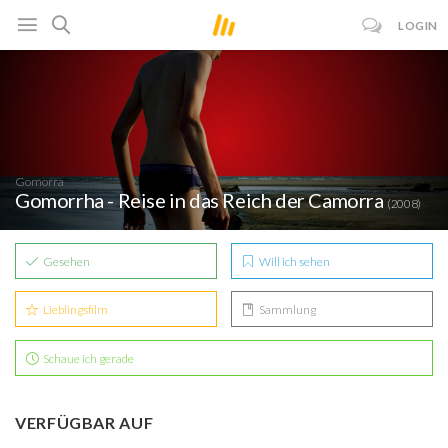
LOGIN
Gomorra
Gomorrha - Reise in das Reich der Camorra
(2008)
Gesehen
Will ich sehen
Lieblingsfilm
Sammlung
Schaue ich gerade
VERFÜGBAR AUF