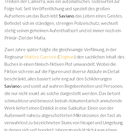
Treiben der Camorra, was ein automatisches Todesurteil zur
Folge hat. Seit Veröffentlichung und speziell des großen
Aufsehens um das Buch lebt
Saviano
das Leben eines Geistes.
Befindet sich im ständigen, strengen Polizeischutz, wechselt
stetig seinen geheimen Aufenthaltsort und ist immer noch ein
Primär-Ziel der Mafia.
Zwei Jahre später folgte die gleichnamige Verfilmung, in der
Regisseur
Matteo Garrone
(
Dogman
) den sachlichen Inhalt des
Buches in einen filmisch-fiktiven Plot umwandelt. Wobei die
Fiktion sich rein auf die Figuren und diverse Abläufe im Detail
beschränkt, alles basiert sehr eng auf den Schilderungen
Saviano
s und somit auf wahren Begebenheiten und Personen,
die nur nicht exakt als solche dargestellt werden. Das betont
schmucklose und bewusst beinah dokumentarisch anmutende
Werk liefert einen Einblick in eine Subkultur. Einen von der
Außenwelt nahezu abgeschotteten Mikrokosmos der fast als
verwahrlost zu bezeichneten Slums von Neapel und Umgebung,
in denen sich seit hundert Jahren grundsätzlich kaum etwas