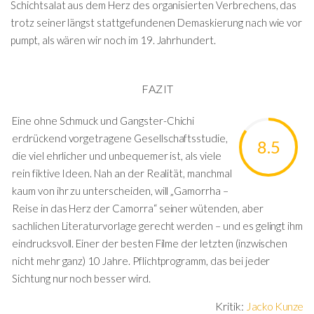
Schichtsalat aus dem Herz des organisierten Verbrechens, das
trotz seiner längst stattgefundenen Demaskierung nach wie vor
pumpt, als wären wir noch im 19. Jahrhundert.
FAZIT
Eine ohne Schmuck und Gangster-Chichi
erdrückend vorgetragene Gesellschaftsstudie,
8.5
die viel ehrlicher und unbequemer ist, als viele
rein fiktive Ideen. Nah an der Realität, manchmal
kaum von ihr zu unterscheiden, will „Gamorrha –
Reise in das Herz der Camorra“ seiner wütenden, aber
sachlichen Literaturvorlage gerecht werden – und es gelingt ihm
eindrucksvoll. Einer der besten Filme der letzten (inzwischen
nicht mehr ganz) 10 Jahre. Pflichtprogramm, das bei jeder
Sichtung nur noch besser wird.
Kritik:
Jacko Kunze