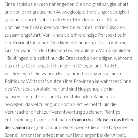
Einzelschicksale umso näher gehen. Sie sind greifbar, glaubhaft
und von einer grausamen Ausweglosigkeit wie Ungerechtigkeit
gekennzeichnet. Nahezu alle Facetten der von der Mafia
dominierten Existenzen werden beleuchtet und in Episoden
zusammengeführt. Von Kinder, die ihre einzige Perspektive in
der Kriminalität sehen. Von kleinen Gaunern, die sich in ihrem
Größenwahn mit den falschen Leuten anlegen. Von angeblichen
Häuptlingen, die selbst nur die Drecksarbeit erledigen, während
das echte Geld längst nicht mehr mit Drogen und Rotlicht
verdient wird. Die wahren Bosse arbeiten eng zusammen mit
Politik und Wirtschaft, nutzen ihre Provinzen im wahrsten Sinne
des Wortes als Abfalleimer und sind klug genug, sich im
halbseidenen, stets schnell abzustoßenden Rahmen zu
bewegen, da viel zu eng und kompliziert vernetzt, um die
Verursacher direkt zur Verantwortung zu ziehen. Richtige
Entscheidungsträger sieht man in
Gomorrha – Reise in das Reich
der Camorra
eigentlich nur in einer Szene (die erste Deponie-
Szene), ansonsten erlebt man nur Handlanger bei der Arbeit,