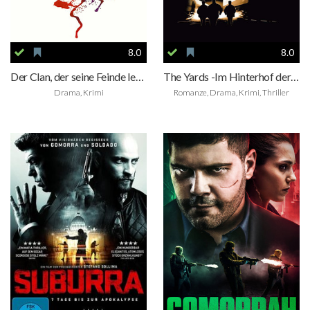
8.0
8.0
Der Clan, der seine Feinde lebendig einmauert
The Yards -Im Hinterhof der Macht
Drama, Krimi
Romanze, Drama, Krimi, Thriller