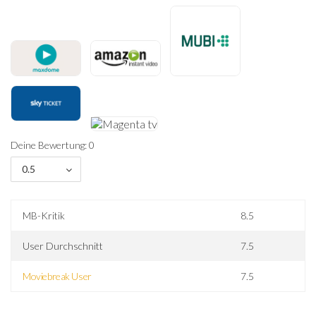
Deine Bewertung: 0
0.5
MB-Kritik
8.5
User Durchschnitt
7.5
Moviebreak User
7.5