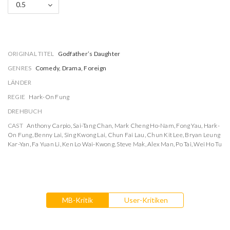
0.5
ORIGINAL TITEL
Godfather’s Daughter
GENRES
Comedy, Drama, Foreign
LÄNDER
REGIE
Hark-On Fung
DREHBUCH
CAST
Anthony Carpio
,
Sai-Tang Chan
,
Mark Cheng Ho-Nam
,
Fong Yau
,
Hark-
On Fung
,
Benny Lai
,
Sing Kwong Lai
,
Chun Fai Lau
,
Chun Kit Lee
,
Bryan Leung
Kar-Yan
,
Fa Yuan Li
,
Ken Lo Wai-Kwong
,
Steve Mak
,
Alex Man
,
Po Tai
,
Wei Ho Tu
MB-Kritik
User-Kritiken