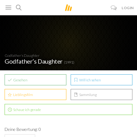
LOGIN
Godfather’s Daughter
Godfather’s Daughter
(1991)
Gesehen
Will ich sehen
Lieblingsfilm
Sammlung
Schaue ich gerade
Deine Bewertung: 0