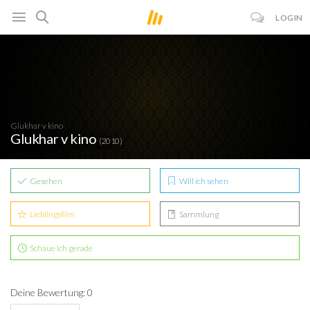
LOGIN
Glukhar v kino
Glukhar v kino
(2010)
Gesehen
Will ich sehen
Lieblingsfilm
Sammlung
Schaue ich gerade
Deine Bewertung: 0