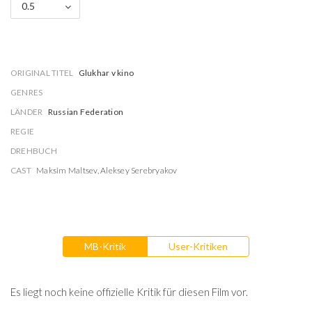
0.5
ORIGINAL TITEL
Glukhar v kino
GENRES
LÄNDER
Russian Federation
REGIE
DREHBUCH
CAST
Maksim Maltsev
,
Aleksey Serebryakov
MB-Kritik
User-Kritiken
Es liegt noch keine offizielle Kritik für diesen Film vor.