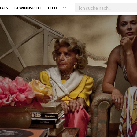
. . .
IALS
GEWINNSPIELE
FEED