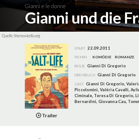
Gianni e le donne
Gianni und die F
Quelle:
themoviedb.org
22.09.2011
START
90 MIN
KOMÖDIE
ROMANZE
Gianni Di Gregorio
REGIE
Gianni Di Gregorio
DREHBUCH
Gianni Di Gregorio
,
Valeri
CAST
Piccolomini
,
Valéria Cavalli
,
Ayli
Ciminale
,
Teresa Di Gregorio
,
Li
Bernardini
,
Giovanna Cau
,
Tomm
Trailer