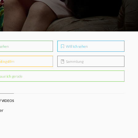
sehen
Will ich sehen
blingsfilm
Sammlung
aue ich gerade
/ VIDEOS
er