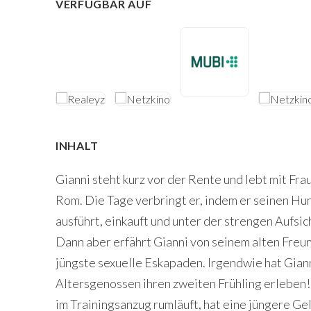
VERFÜGBAR AUF
INHALT
Gianni steht kurz vor der Rente und lebt mit Fra
Rom. Die Tage verbringt er, indem er seinen Hu
ausführt, einkauft und unter der strengen Aufsi
Dann aber erfährt Gianni von seinem alten Freu
jüngste sexuelle Eskapaden. Irgendwie hat Gianni
Altersgenossen ihren zweiten Frühling erleben! 
im Trainingsanzug rumläuft, hat eine jüngere Ge