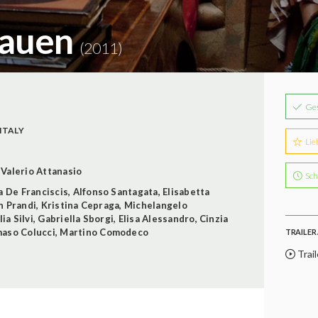
rauen
(2011)
Ge
ITALY
Lie
Valerio Attanasio
Sch
a De Franciscis
,
Alfonso Santagata
,
Elisabetta
n Prandi
,
Kristina Cepraga
,
Michelangelo
lia Silvi
,
Gabriella Sborgi
,
Elisa Alessandro
,
Cinzia
aso Colucci
,
Martino Comodeco
TRAILER 
Trail