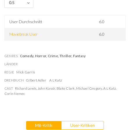
0.5
User Durchschnitt
6.0
Moviebreak User
6.0
GENRES
Comedy, Horror, Crime, Thriller, Fantasy
LÄNDER
REGIE
Mick Garris
DREHBUCH
Gilbert Adler
A L Katz
CAST
Richard Lewis
,
John Kassir
,
Blake Clark
,
Michael Gregory
,
A L Katz
,
Corin Nemec
MB-Kritik
User-Kritiken