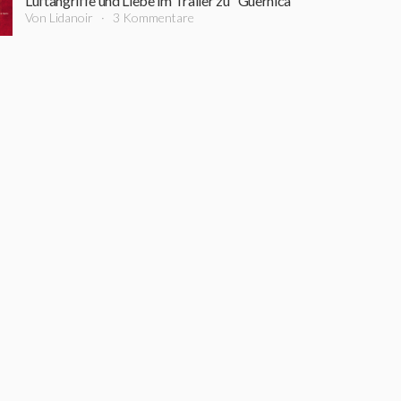
Luftangriffe und Liebe im Trailer zu "Guernica"
Von Lidanoir
3 Kommentare