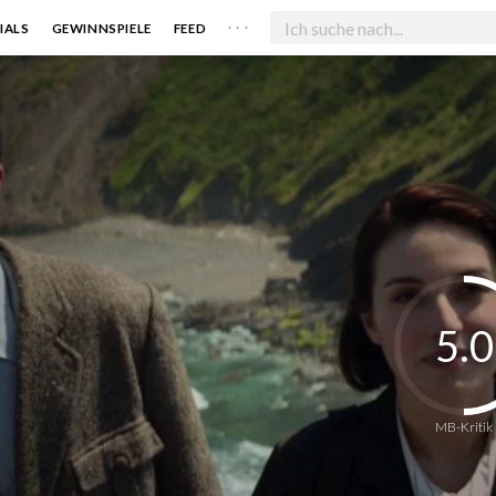
. . .
IALS
GEWINNSPIELE
FEED
5.0
MB-Kritik