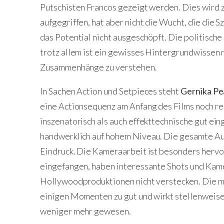
Putschisten Francos gezeigt werden. Dies wird 
aufgegriffen, hat aber nicht die Wucht, die die 
das Potential nicht ausgeschöpft. Die politische 
trotz allem ist ein gewisses Hintergrundwissen 
Zusammenhänge zu verstehen.
In Sachen Action und Setpieces steht
Gernika Pe
eine Actionsequenz am Anfang des Films noch rech
inszenatorisch als auch effekttechnische gut ein
handwerklich auf hohem Niveau. Die gesamte Au
Eindruck. Die Kameraarbeit ist besonders hervo
eingefangen, haben interessante Shots und Kame
Hollywoodproduktionen nicht verstecken. Die m
einigen Momenten zu gut und wirkt stellenweise 
weniger mehr gewesen.