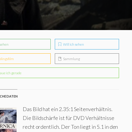
sehen
Will ich sehen
blingsfilm
Sammlung
aue ich gerade
CHE DATEN
Das Bild hat ein 2.35:1 Seitenverhältnis.
Die Bildschärfe ist für DVD Verhältnisse
recht ordentlich. Der Ton liegt in 5.1 in den