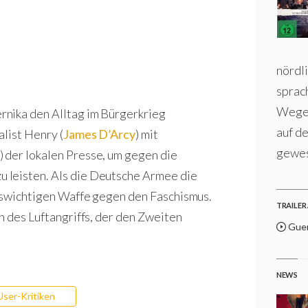
nördl
sprac
Wege.
rnika den Alltag im Bürgerkrieg
auf d
list Henry (
James D’Arcy
) mit
gewe
) der lokalen Presse, um gegen die
 leisten. Als die Deutsche Armee die
enswichtigen Waffe gegen den Faschismus.
TRAILER 
n des Luftangriffs, der den Zweiten
Guern
NEWS
User-Kritiken