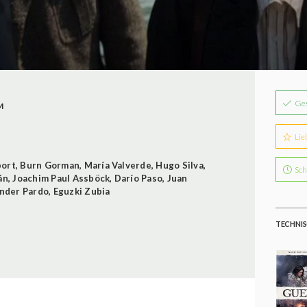
Ge
M
Lie
port
,
Burn Gorman
,
María Valverde
,
Hugo Silva
,
Sch
án
,
Joachim Paul Assböck
,
Darío Paso
,
Juan
nder Pardo
,
Eguzki Zubia
TECHNIS