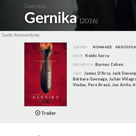
Guernica
Gernika
(2016)
Quelle:
themoviedb.org
106 MIN
ROMANZE
KRIEGSFIL
Koldo Serra
REGIE
Barney Cohen
DREHBUCH
James D'Arcy
,
Jack Daven
CAST
Bárbara Goenaga
,
Julián Villagr
Viadas
,
Pere Brasó
,
Jon Ariño
,
A
Trailer