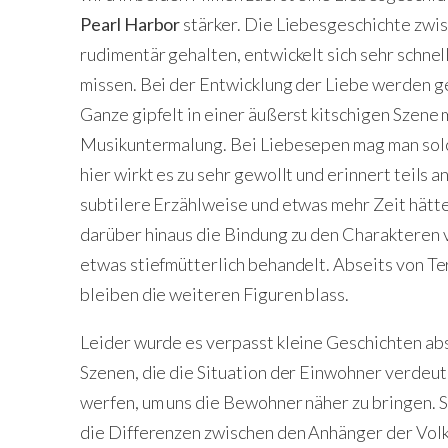
Pearl Harbor
stärker. Die Liebesgeschichte zwis
rudimentär gehalten, entwickelt sich sehr schne
missen. Bei der Entwicklung der Liebe werden 
Ganze gipfelt in einer äußerst kitschigen Szene 
Musikuntermalung. Bei Liebesepen mag man sol
hier wirkt es zu sehr gewollt und erinnert teils
subtilere Erzählweise und etwas mehr Zeit hätt
darüber hinaus die Bindung zu den Charakteren
etwas stiefmütterlich behandelt. Abseits von Te
bleiben die weiteren Figuren blass.
Leider wurde es verpasst kleine Geschichten ab
Szenen, die die Situation der Einwohner verdeu
werfen, um uns die Bewohner näher zu bringen. So 
die Differenzen zwischen den Anhänger der Vol