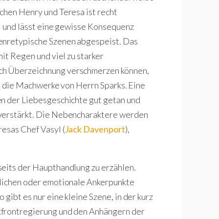
chen Henry und Teresa ist recht
ll und lässt eine gewisse Konsequenz
genretypische Szenen abgespeist. Das
mit Regen und viel zu starker
ch Überzeichnung verschmerzen können,
 an die Machwerke von Herrn Sparks. Eine
en der Liebesgeschichte gut getan und
 verstärkt. Die Nebencharaktere werden
resas Chef Vasyl (
Jack Davenport
),
seits der Haupthandlung zu erzählen.
tlichen oder emotionale Ankerpunkte
gibt es nur eine kleine Szene, in der kurz
kfrontregierung und den Anhängern der