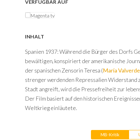
VERFÜGBAR AUF
INHALT
Spanien 1937: Während die Bürger des Dorfs Ge
bewältigen, konspiriert der amerikanische Journa
der spanischen Zensorin Teresa (
María Valverde
strenger werdenden Repressalien Widerstand zu
Stadt angreift, wird die Pressefreiheit zur leb
Der Film basiert auf den historischen Ereignisse
Weltkrieg einläutete.
MB-Kritik