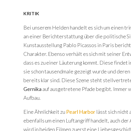
KRITIK
Bei unserem Helden handelt es sich um einen tri
an einer Berichterstattung über die politische Si
Kunstausstellung Pablo Picassos in Paris beric
Charakter. Ebenso verhält es sich mit seiner Entw
dass es zu einer Läuterung kommt. Diese findet i
sie schon tausendmale gezeigt wurde und dere
bereits klar sind. Diese Szene steht stellvertr
Gernika
auf ausgetretene Pfade begibt. Immer 
Aufbau.
Eine Ähnlichkeit zu
Pearl Harbor
lässt sich nicht 
ebenfalls um einen Luftangriff handelt, auch der
wird in beiden Filmen zuerst eine Liebesgeschic