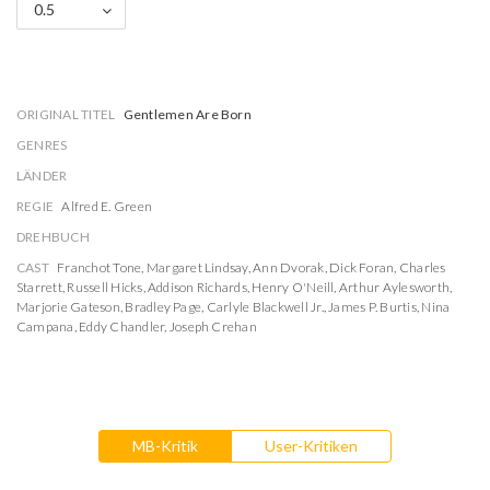
0.5
ORIGINAL TITEL
Gentlemen Are Born
GENRES
LÄNDER
REGIE
Alfred E. Green
DREHBUCH
CAST
Franchot Tone
,
Margaret Lindsay
,
Ann Dvorak
,
Dick Foran
,
Charles
Starrett
,
Russell Hicks
,
Addison Richards
,
Henry O'Neill
,
Arthur Aylesworth
,
Marjorie Gateson
,
Bradley Page
,
Carlyle Blackwell Jr.
,
James P. Burtis
,
Nina
Campana
,
Eddy Chandler
,
Joseph Crehan
MB-Kritik
User-Kritiken