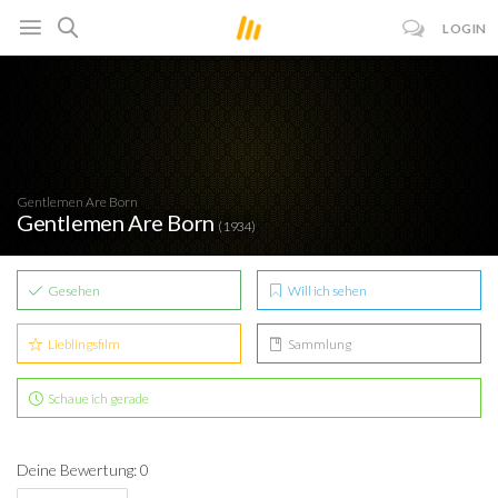
LOGIN
Gentlemen Are Born
Gentlemen Are Born
(1934)
Gesehen
Will ich sehen
Lieblingsfilm
Sammlung
Schaue ich gerade
Deine Bewertung: 0