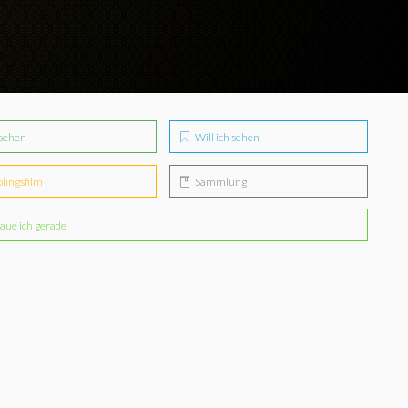
sehen
Will ich sehen
blingsfilm
Sammlung
aue ich gerade