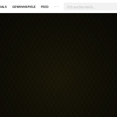
. . .
IALS
GEWINNSPIELE
FEED