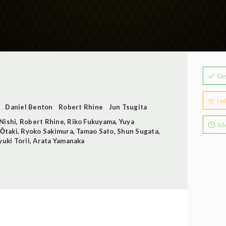
Ge
Lie
Daniel Benton
Robert Rhine
Jun Tsugita
Nishi
,
Robert Rhine
,
Riko Fukuyama
,
Yuya
Sch
 Ōtaki
,
Ryoko Sakimura
,
Tamao Sato
,
Shun Sugata
,
yuki Torii
,
Arata Yamanaka