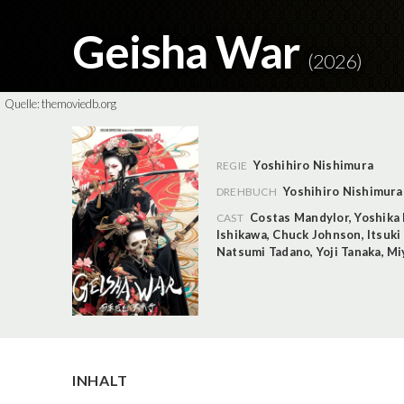
Geisha War
(2026)
Quelle:
themoviedb.org
Yoshihiro Nishimura
REGIE
Yoshihiro Nishimura
DREHBUCH
Costas Mandylor
,
Yoshika 
CAST
Ishikawa
,
Chuck Johnson
,
Itsuki
Natsumi Tadano
,
Yoji Tanaka
,
Mi
INHALT