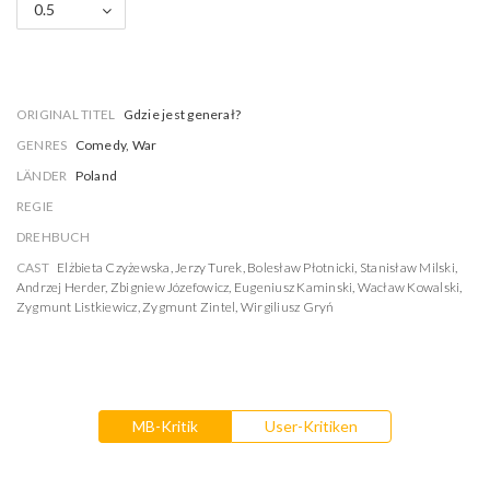
0.5
ORIGINAL TITEL
Gdzie jest generał?
GENRES
Comedy, War
LÄNDER
Poland
REGIE
DREHBUCH
CAST
Elżbieta Czyżewska
,
Jerzy Turek
,
Bolesław Płotnicki
,
Stanisław Milski
,
Andrzej Herder
,
Zbigniew Józefowicz
,
Eugeniusz Kaminski
,
Wacław Kowalski
,
Zygmunt Listkiewicz
,
Zygmunt Zintel
,
Wirgiliusz Gryń
MB-Kritik
User-Kritiken