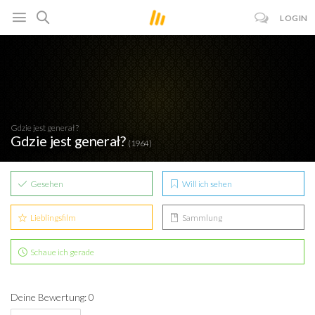
LOGIN
Gdzie jest generał?
Gdzie jest generał?
(1964)
Gesehen
Will ich sehen
Lieblingsfilm
Sammlung
Schaue ich gerade
Deine Bewertung: 0