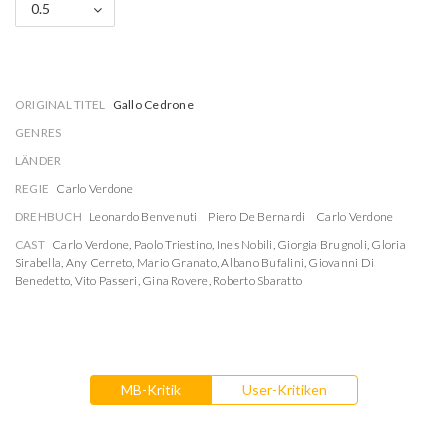
0.5
ORIGINAL TITEL
Gallo Cedrone
GENRES
LÄNDER
REGIE
Carlo Verdone
DREHBUCH
Leonardo Benvenuti
Piero De Bernardi
Carlo Verdone
CAST
Carlo Verdone
,
Paolo Triestino
,
Ines Nobili
,
Giorgia Brugnoli
,
Gloria
Sirabella
,
Any Cerreto
,
Mario Granato
,
Albano Bufalini
,
Giovanni Di
Benedetto
,
Vito Passeri
,
Gina Rovere
,
Roberto Sbaratto
MB-Kritik
User-Kritiken