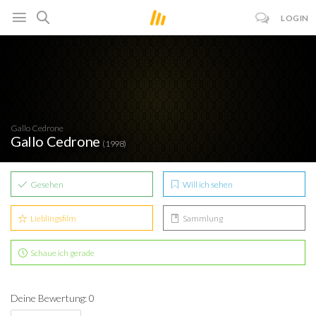
LOGIN
Gallo Cedrone
Gallo Cedrone
(1998)
Gesehen
Will ich sehen
Lieblingsfilm
Sammlung
Schaue ich gerade
Deine Bewertung: 0