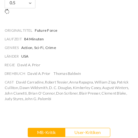
0.5
ORIGINAL TITEL
Future Force
LAUFZEIT
84 Minuten
GENRES
Action, Sci-Fi, Crime
LÄNDER
USA
REGIE
David A. Prior
DREHBUCH
David A. Prior
Thomas Baldwin
CAST
David Carradine
,
Robert Tessier
,
Anna Rapagna
,
William Zipp
,
Patrick
Culliton
,
Dawn Wildsmith
,
D. C. Douglas
,
Kimberley Casey
,
August Winters
,
John Cianetti
,
Brian O'Connor
,
Don Scribner
,
Blair Presser
,
Clement Blake
,
Judy Styres
,
John G. Palombi
MB-Kritik
User-Kritiken