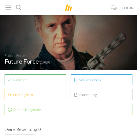
LOGIN
Future Force
Future Force
(1989)
Gesehen
Will ich sehen
Lieblingsfilm
Sammlung
Schaue ich gerade
Deine Bewertung: 0