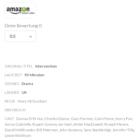
Deine Bewertung: 0
0.5
ORIGINAL TITEL
Intervention
LAUFZEIT
93 Minuten
GENRES
Drama
LÄNDER
UK
REGIE
Mary McGuckian
DREHBUCH
CAST
Donna D'Errico
,
Charles Dance
,
Gary Farmer
,
Colm Feore
,
Kerry Fox
,
Jenny Gabrielle
,
Rupert Graves
,
Ian Hart
,
Andie MacDowell
,
Russell Means
,
David Midthunder
,
Bill Paterson
,
John Sessions
,
Sara Stockbridge
,
Jennifer Tilly
,
Lewie Wickham