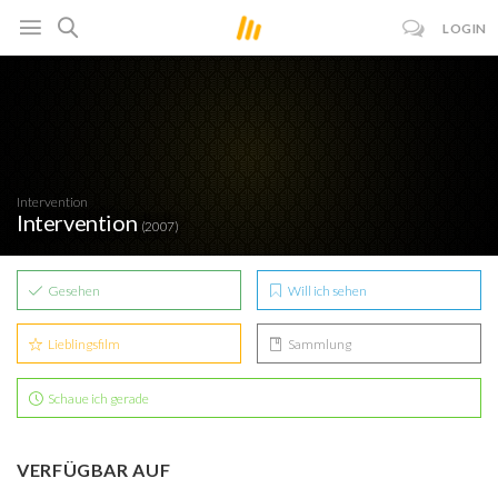
LOGIN
Intervention
Intervention
(2007)
Gesehen
Will ich sehen
Lieblingsfilm
Sammlung
Schaue ich gerade
VERFÜGBAR AUF