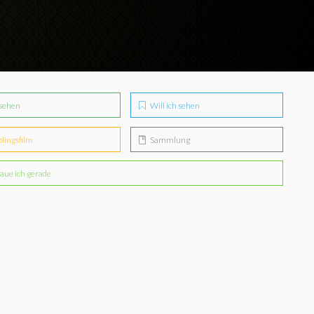
sehen
Will ich sehen
blingsfilm
Sammlung
aue ich gerade