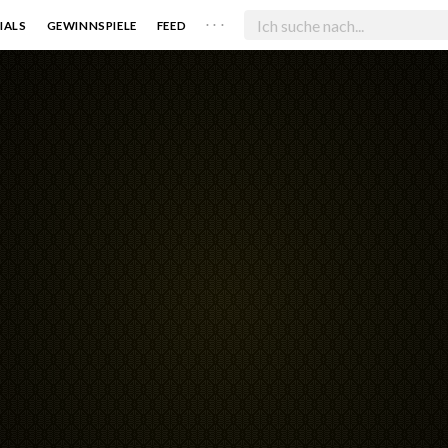
. . .
IALS
GEWINNSPIELE
FEED