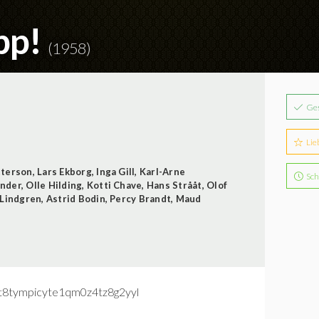
Opp!
(1958)
Ge
Lie
tterson
,
Lars Ekborg
,
Inga Gill
,
Karl-Arne
Sch
ander
,
Olle Hilding
,
Kotti Chave
,
Hans Strååt
,
Olof
 Lindgren
,
Astrid Bodin
,
Percy Brandt
,
Maud