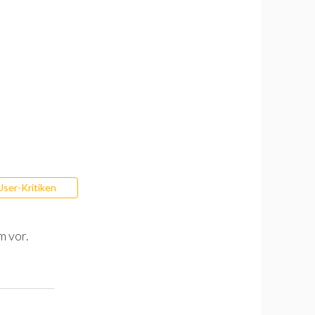
User-Kritiken
m vor.