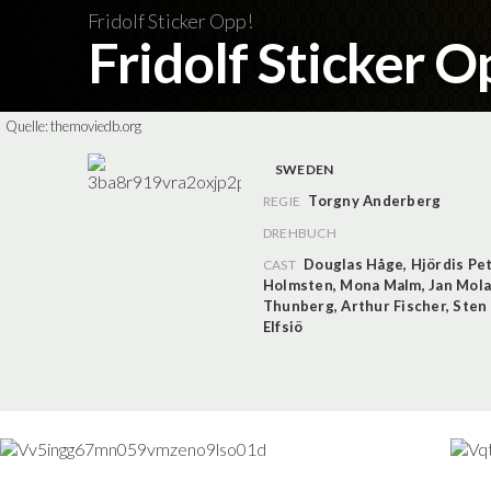
Fridolf Sticker Opp!
Fridolf Sticker 
Quelle:
themoviedb.org
SWEDEN
Torgny Anderberg
REGIE
DREHBUCH
Douglas Håge
,
Hjördis Pe
CAST
Holmsten
,
Mona Malm
,
Jan Mol
Thunberg
,
Arthur Fischer
,
Sten
Elfsiö