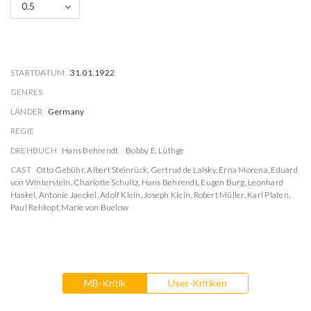
0.5
STARTDATUM
31.01.1922
GENRES
LÄNDER
Germany
REGIE
DREHBUCH
Hans Behrendt
Bobby E. Lüthge
CAST
Otto Gebühr
,
Albert Steinrück
,
Gertrud de Lalsky
,
Erna Morena
,
Eduard
von Winterstein
,
Charlotte Schultz
,
Hans Behrendt
,
Eugen Burg
,
Leonhard
Haskel
,
Antonie Jaeckel
,
Adolf Klein
,
Joseph Klein
,
Robert Müller
,
Karl Platen
,
Paul Rehkopf
,
Marie von Buelow
MB-Kritik
User-Kritiken